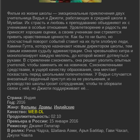
Фильм из жизни школы — эмоциональные приключения двух
учительница Видья и Джиоти, работающих в средней школе в
Мумбаи. Их страсть и любовь к преподаванию объединяют их с
учениками в особые отношения. Удовлетворение и радость им
приносят хорошие оценки, а своим ученикам они стремятся
привить нравственные ценности. Как бы то ни было, но
злосчастный поворот событий ставит на их пути злобную леди,
Камини Гупта, которую назначают новым директором школы, тем
самым изменяя судьбу администрации. Она чрезвычайно хитра и
монополизирует каждую мелочь, до которой может дотянуться
руками. В стремлении сэкономить, она решает уволить опытных
учителей, чтобы заменить их на новичков. Сэкономленными
средствами, в ущерб качеству образования, она мечтает
похвастать перед школьными попечителями. У Видьи случается
внезапный сердечный приступ из-за ее увольнения, и
руководство школы грозит сотрудникам, чтобы те оборвали
связи с ней, но Джиоти поддерживает её...
Страна:
Индия
Год:
2016
Жанр:
Фильмы
,
Драмы
,
Индийские
Качество:
WEB-DL
Продолжительность:
02:10
Премьера в России:
15 января 2016
Режиссер:
Джаянт Гилатар
В ролях:
Рича Чадха, Шабана Азми, Арья Баббар, Гави Чахал,
Джухи Чавла