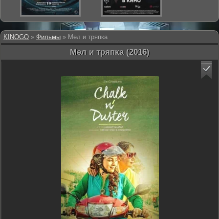
KINOGO
»
Фильмы
» Мел и тряпка
Мел и тряпка (2016)