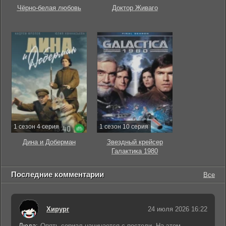
Чёрно-белая любовь
Доктор Живаго
1 сезон 4 серия
1 сезон 10 серия
Дина и Доберман
Звездный крейсер
Галактика 1980
Последние комментарии
Все
Хирург
24 июля 2026 16:22
Люда:
Опять сериал начинается с постели. На этом