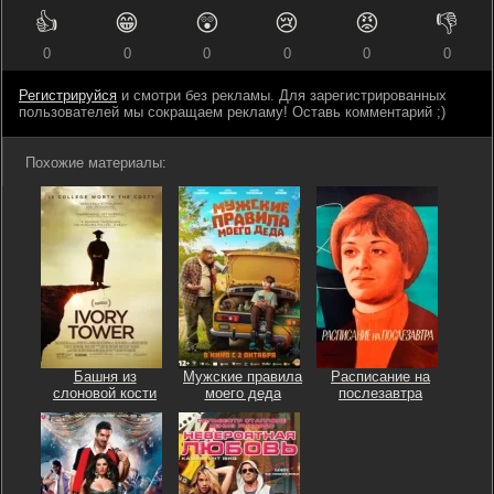
👍
😁
😲
😢
😡
👎
0
0
0
0
0
0
Регистрируйся
и смотри без рекламы. Для зарегистрированных
пользователей мы сокращаем рекламу! Оставь комментарий ;)
Похожие материалы:
Башня из
Мужские правила
Расписание на
слоновой кости
моего деда
послезавтра