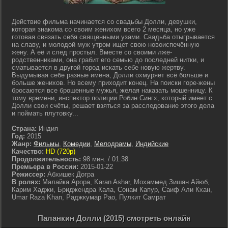
Действие фильма начинается со свадьбы Долли, девушки,
которая знакома со своим женихом всего 2 месяца, но уже
готовая связать себя священными узами. Свадьба отыгрывается
на славу, и молодой муж утром ищет свою новоиспечённую
жену. А её и след простыл. Вместе со своими лже-
родственниками, она грабит его семью до последней нитки, и
сматывается в другой город искать себе новую жертву.
Выдумывая себе разные имена, Долли охмуряет всё больше и
больше женихов. Но всему приходит конец. На поиски горе-жены
бросаются все брошенные мужья, желая наказать мошенницу. К
тому времени, инспектор полиции Робин Сингх, который имеет с
Долли свои счёты, решает взяться за расследование этого дела
и поймать плутовку...
Страна:
Индия
Год:
2015
Жанр:
Фильмы
,
Комедии
,
Мелодрамы
,
Индийские
Качество:
HD (720p)
Продолжительность:
98 мин. / 01:38
Премьера в России:
2015-01-22
Режиссер:
Абхишек Догра
В ролях:
Малайка Арора, Karan Ashar, Мохаммед Зишан Айюб,
Карим Хаджи, Бриджендра Кала, Сонам Капур, Саиф Али Кхан,
Umar Raza Khan, Раджкумар Рао, Пулкит Самрат
Паланкин Долли (2015) смотреть онлайн