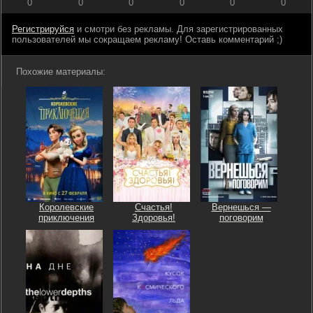
0
0
0
0
0
0
Регистрируйся
и смотри без рекламы. Для зарегистрированных
пользователей мы сокращаем рекламу! Оставь комментарий ;)
Похожие материалы:
Королевские
Счастья!
Вернешься —
приключения
Здоровья!
поговорим