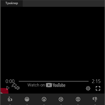
Трейлер
👍
😁
😲
😢
😡
👎