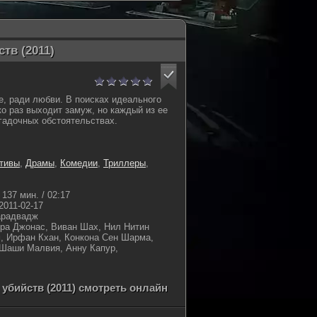
тв (2011)
е, ради любви. В поисках идеального
о раз выходит замуж, но каждый из ее
гадочных обстоятельствах.
тивы
,
Драмы
,
Комедии
,
Триллеры
,
137 мин. / 02:17
2011-02-17
арадвадж
ра Джонас, Виван Шах, Нил Нитин
, Ирфан Кхан, Конкона Сен Шарма,
 Шаши Малвия, Анну Капур,
бийств (2011) смотреть онлайн