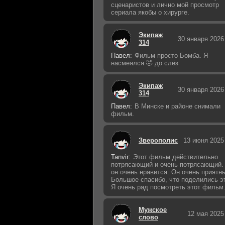
сценаристов и лично мой просмотр
сериала якобы о хирурге.
Экипаж
30 января 2026
314
Павел:
Фильм просто Бомба. Я
насмеялся 🤣 до слёз
Экипаж
30 января 2026
314
Павел:
В Минске и районе снимали
фильм.
Зверополис
13 июня 2025
Tanvir:
Этот фильм действительно
потрясающий и очень потрясающий.
он очень нравится. Он очень приятн
Большое спасибо, что поделились э
Я очень рад посмотреть этот фильм
Мужское
12 мая 2025
слово