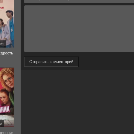
рия
удрость
Отправить комментарий
ия
твенник