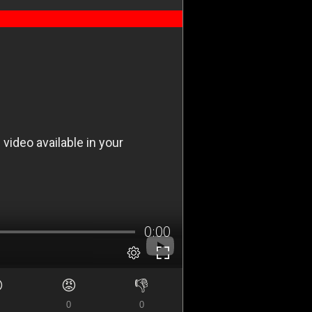

😡
👎
0
0