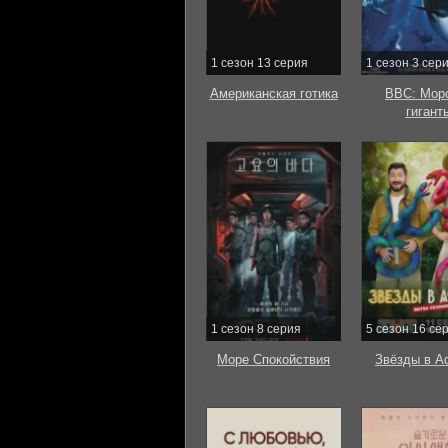
1 сезон 13 серия
1 сезон 3 сер
Американская готика
BBC: Мор
гигант
1 сезон 8 серия
5 сезон 16 се
Море Спокойствия
Звёзды в А