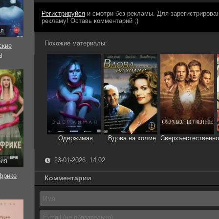
Регистрируйся
и смотри без рекламы. Для зарегистриров
рекламу! Оставь комментарий ;)
ия
Похожие материалы:
ские
ы
Одержимая
Вдова на холме
Сверхъестественно
23-01-2026, 14:02
рия
фрике
Комментарии