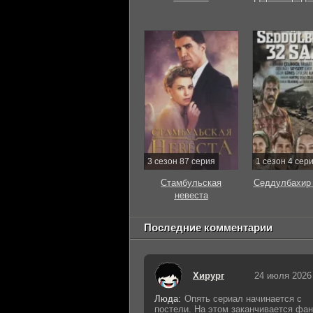
3 сезон 87 серия
1 сезон 4 сер
Стамбульская
Седдулбахир 
невеста
Последние комментарии
Хирург
24 июля 2026
Люда:
Опять сериал начинается с
постели. На этом заканчивается фан