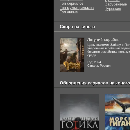
Топ сериалов
Зарубежные
Топ мультфильмов
Турецкие
Топ аниме
Скоро на киного
Летучий корабль
Царь знакомит Забаву с По
уверенным в себе наследни
богатого семейства, польз
среди...
Год: 2024
Страна: Россия
Обновления сериалов на киного