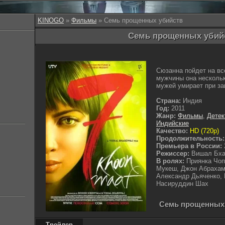
KINOGO
»
Фильмы
» Семь прощенных убийств
Семь прощенных убийс
Сюзанна пойдет на вс
мужчины она нескольк
мужей умирает при за
Страна:
Индия
Год:
2011
Жанр:
Фильмы
,
Детек
Индийские
Качество:
HD (720p)
Продолжительность:
Премьера в России:
Режиссер:
Вишал Бх
В ролях:
Приянка Чоп
Мукеш, Джон Абрахам
Александр Дьяченко,
Насируддин Шах
Семь прощенных у
Трейлер