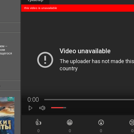
лем –
ком
ующегося
👍
😁
😲

0
0
0
0