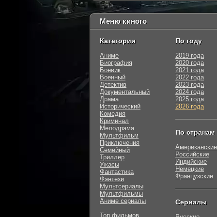
Меню киного
Категории
По году
Аниме
2019 года
Биография
2020 года
Боевик
2021 года
Военный
2022 года
Детектив
2023 года
Документальный
2024 года
Драма
2025 года
Исторический
2026 года
Комедия
Криминал
Мелодрама
По странам
Мультфильм
Приключения
Американские
Семейный
Российские
Триллер
Индийские
Ужасы
Немецкие
Фантастика
Французские
Фэнтези
Мультсериалы
Мультфильмы
Аниме сериалы
Сериалы
Топ фильмов
Русские