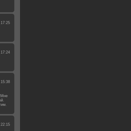
 17:25
 17:24
 15:38
 Мне
ый.
тим.
.
 22:15