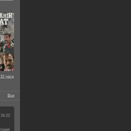
ия
32 часа
Все
 16:22
тазия