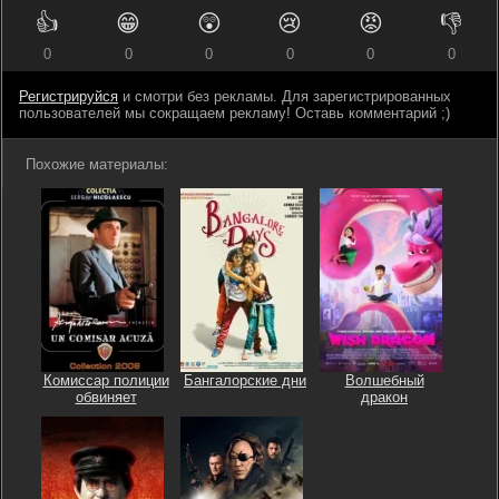
👍
😁
😲
😢
😡
👎
0
0
0
0
0
0
Регистрируйся
и смотри без рекламы. Для зарегистрированных
пользователей мы сокращаем рекламу! Оставь комментарий ;)
Похожие материалы:
Комиссар полиции
Бангалорские дни
Волшебный
обвиняет
дракон