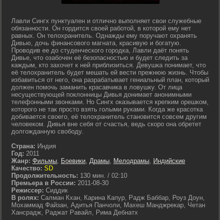
Лавли Сингх пунктуален и отлично выполняет свои служебные
обязанности. Он гордится своей работой, в которой ему нет
равных. Он телохранитель. Однажды ему поручают охранять
Дивью, дочь финансового магната, красивую и богатую.
Проводив ее до студенческого городка, Лавли даёт понять
Дивье, что озабочен её безопасностью и будет следить за
каждым, кто захочет к ней приблизиться. Девушка понимает, что
её телохранитель будет мешать ей вести прежнюю жизнь. Чтобы
избавиться от него, она разрабатывает гениальный план, который
должен помочь заманить красавчика в ловушку. От лица
несуществующей поклонницы Дивья донимает анонимными
телефонными звонками. Но Сингх оказывается крепким орешком,
которого не так просто взять голыми руками. Когда же красотка
добивается своего, её телохранитель становится совсем другим
человеком. Дивья вне себя от счастья, ведь скоро она обретет
долгожданную свободу.
Страна:
Индия
Год:
2011
Жанр:
Фильмы
,
Боевики
,
Драмы
,
Мелодрамы
,
Индийские
Качество:
SD
Продолжительность:
130 мин. / 02:10
Премьера в России:
2011-08-30
Режиссер:
Сиддик
В ролях:
Салман Кхан, Карина Капур, Радж Баббар, Роуз Доун,
Мохаммад Файзан, Адитья Панчоли, Махеш Манджрекар, Четан
Хансрадж, Раджат Равайл, Рима Дебнатх