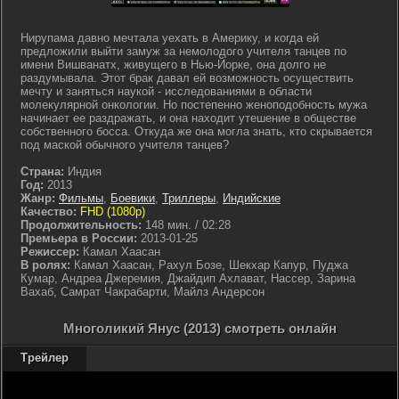
Нирупама давно мечтала уехать в Америку, и когда ей
предложили выйти замуж за немолодого учителя танцев по
имени Вишванатх, живущего в Нью-Йорке, она долго не
раздумывала. Этот брак давал ей возможность осуществить
мечту и заняться наукой - исследованиями в области
молекулярной онкологии. Но постепенно женоподобность мужа
начинает ее раздражать, и она находит утешение в обществе
собственного босса. Откуда же она могла знать, кто скрывается
под маской обычного учителя танцев?
Страна:
Индия
Год:
2013
Жанр:
Фильмы
,
Боевики
,
Триллеры
,
Индийские
Качество:
FHD (1080p)
Продолжительность:
148 мин. / 02:28
Премьера в России:
2013-01-25
Режиссер:
Камал Хаасан
В ролях:
Камал Хаасан, Рахул Бозе, Шекхар Капур, Пуджа
Кумар, Андреа Джеремия, Джайдип Ахлават, Нассер, Зарина
Вахаб, Самрат Чакрабарти, Майлз Андерсон
Многоликий Янус (2013) смотреть онлайн
Трейлер