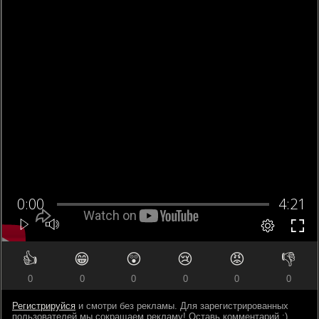
👍
😁
😲
😢
😡
👎
0
0
0
0
0
0
Регистрируйся
и смотри без рекламы. Для зарегистрированных
пользователей мы сокращаем рекламу! Оставь комментарий ;)