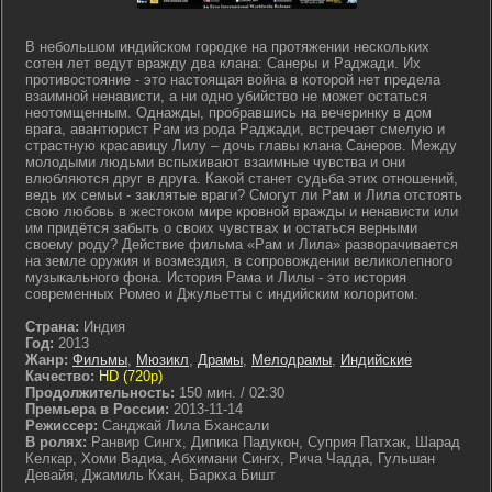
В небольшом индийском городке на протяжении нескольких
сотен лет ведут вражду два клана: Санеры и Раджади. Их
противостояние - это настоящая война в которой нет предела
взаимной ненависти, а ни одно убийство не может остаться
неотомщенным. Однажды, пробравшись на вечеринку в дом
врага, авантюрист Рам из рода Раджади, встречает смелую и
страстную красавицу Лилу – дочь главы клана Санеров. Между
молодыми людьми вспыхивают взаимные чувства и они
влюбляются друг в друга. Какой станет судьба этих отношений,
ведь их семьи - заклятые враги? Смогут ли Рам и Лила отстоять
свою любовь в жестоком мире кровной вражды и ненависти или
им придётся забыть о своих чувствах и остаться верными
своему роду? Действие фильма «Рам и Лила» разворачивается
на земле оружия и возмездия, в сопровождении великолепного
музыкального фона. История Рама и Лилы - это история
современных Ромео и Джульетты с индийским колоритом.
Страна:
Индия
Год:
2013
Жанр:
Фильмы
,
Мюзикл
,
Драмы
,
Мелодрамы
,
Индийские
Качество:
HD (720p)
Продолжительность:
150 мин. / 02:30
Премьера в России:
2013-11-14
Режиссер:
Санджай Лила Бхансали
В ролях:
Ранвир Сингх, Дипика Падукон, Суприя Патхак, Шарад
Келкар, Хоми Вадиа, Абхимани Сингх, Рича Чадда, Гульшан
Девайя, Джамиль Кхан, Баркха Бишт