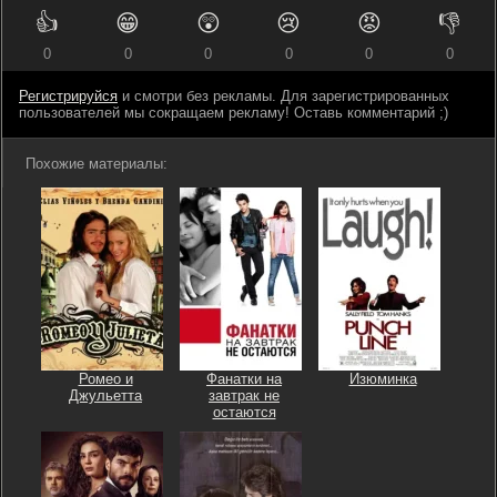
👍
😁
😲
😢
😡
👎
0
0
0
0
0
0
Регистрируйся
и смотри без рекламы. Для зарегистрированных
пользователей мы сокращаем рекламу! Оставь комментарий ;)
Похожие материалы:
Ромео и
Фанатки на
Изюминка
Джульетта
завтрак не
остаются