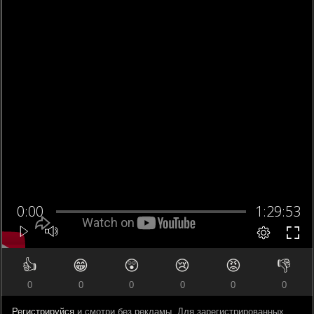
👍
😁
😲
😢
😡
👎
0
0
0
0
0
0
Регистрируйся
и смотри без рекламы. Для зарегистрированных