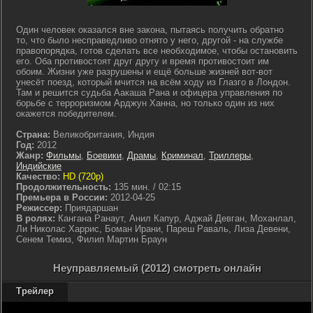
Один человек оказался вне закона, пытаясь получить обратно
то, что было несправедливо отнято у него, другой - на службе
правопорядка, готов сделать все необходимое, чтобы остановить
его. Оба противостоят друг другу и время противостоит им
обоим. Жизни уже разрушены и ещё больше жизней вот-вот
унесёт поезд, который мчится на всём ходу из Глазго в Лондон.
Там и решится судьба Аакаша Рана и офицера управления по
борьбе с терроризмом Арджун Ханна, но только один из них
окажется победителем.
Страна:
Великобритания, Индия
Год:
2012
Жанр:
Фильмы
,
Боевики
,
Драмы
,
Криминал
,
Триллеры
,
Индийские
Качество:
HD (720p)
Продолжительность:
135 мин. / 02:15
Премьера в России:
2012-04-25
Режиссер:
Приядаршан
В ролях:
Кангана Ранаут, Анил Капур, Аджай Девган, Моханлал,
Ли Николас Харрис, Боман Ирани, Пареш Раваль, Лиза Девени,
Сенем Темиз, Филип Мартин Браун
Неуправляемый (2012) смотреть онлайн
Трейлер