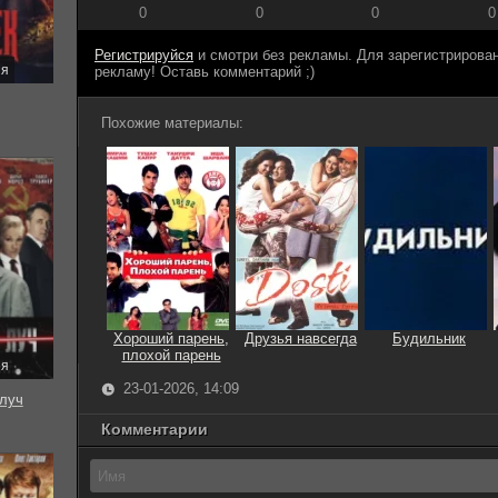
0
0
0
0
Регистрируйся
и смотри без рекламы. Для зарегистриров
ия
рекламу! Оставь комментарий ;)
Похожие материалы:
Хороший парень,
Друзья навсегда
Будильник
плохой парень
ия
23-01-2026, 14:09
луч
Комментарии