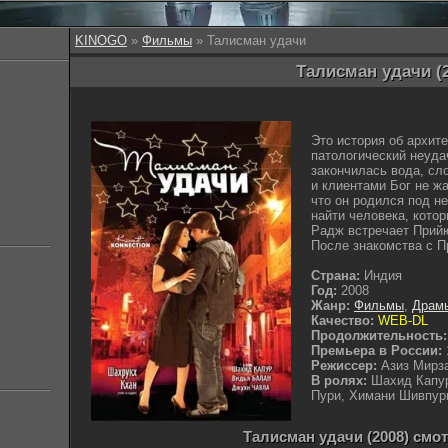
KINOGO
»
Фильмы
» Талисман удачи
Талисман удачи (
Это история об архит
патологический неуда
закончилась вода, сл
и клиентами Бог не ж
что он родился под н
найти человека, котор
Радж встречает Прийю
После знакомства с 
Страна:
Индия
Год:
2008
Жанр:
Фильмы
,
Драм
Качество:
WEB-DL
Продолжительность:
Премьера в России:
Режиссер:
Азиз Мирз
В ролях:
Шахид Капу
Пури, Химани Шивпур
Талисман удачи (2008) смо