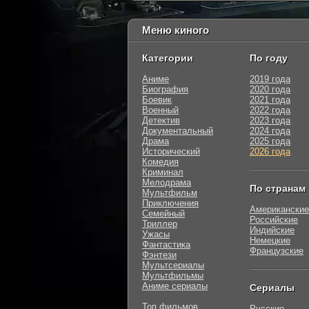
Меню киного
Категории
По году
Аниме
2019 года
Биография
2020 года
Боевик
2021 года
Военный
2022 года
Детектив
2023 года
Документальный
2024 года
Драма
2025 года
Исторический
2026 года
Комедия
Криминал
Мелодрама
По странам
Мультфильм
Приключения
Американские
Семейный
Российские
Триллер
Индийские
Ужасы
Немецкие
Фантастика
Французские
Фэнтези
Мультсериалы
Мультфильмы
Аниме сериалы
Сериалы
Топ фильмов
Русские