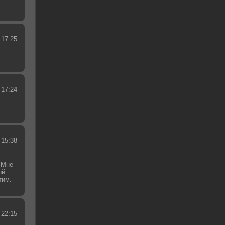
 17:25
 17:24
 15:38
 Мне
ый.
тим.
.
 22:15