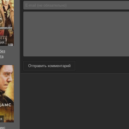
рия
без
та
Отправить комментарий
ия
амс