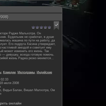
2008)
екторе Радже Мальхотра. Он
чник. Будильник не сработал, в душе
омалась машина по пути на работу, да
алует. Его подруга Хасина утверждает,
есчастливой звездой и советует ему
ый может изменить его жизнь. Так
 — девушку, всегда готовую помочь.
Прийей жизнь Раджа резко меняется…
ы
,
Комедии
,
Мелодрамы
,
Индийские
02:33
18 июля 2008
а
р, Видья Балан, Вишал Малхотра, Ом
и
треть онлайн