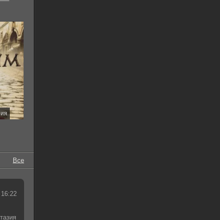
рия
Все
 16:22
тазия