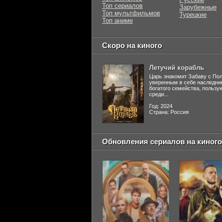
Топ сериалов
Зарубежные
Топ мультфильмов
Турецкие
Топ аниме
Скоро на киного
Летучий корабль
Царь знакомит Забаву с По
уверенным в себе наследни
богатого семейства, польз
среди...
Год: 2024
Страна: Россия
Обновления сериалов на киного