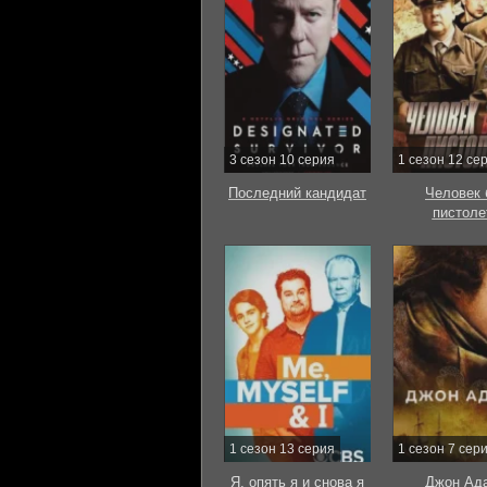
3 сезон 10 серия
1 сезон 12 се
Последний кандидат
Человек 
пистоле
1 сезон 13 серия
1 сезон 7 сер
Я, опять я и снова я
Джон Ад