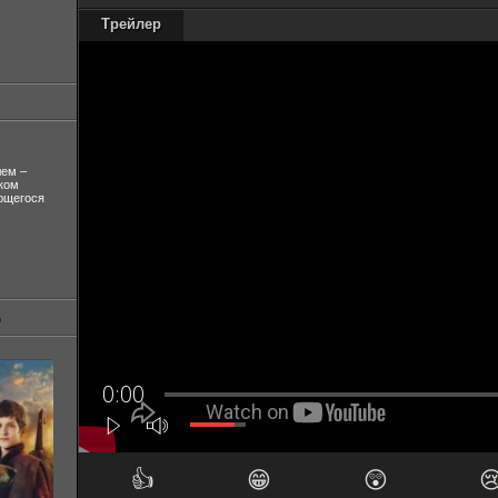
Трейлер
лем –
ком
ующегося
👍
😁
😲
