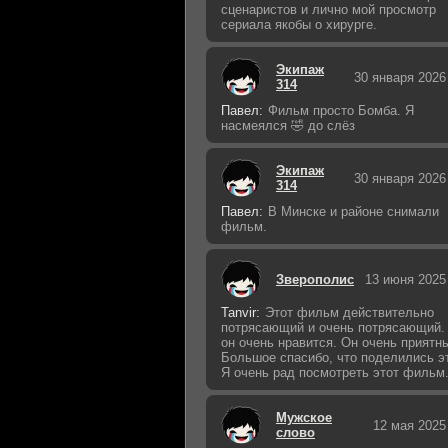
сценаристов и лично мой просмотр
сериала якобы о хирурге.
Экипаж
30 января 2026
314
Павел:
Фильм просто Бомба. Я
насмеялся 🤣 до слёз
Экипаж
30 января 2026
314
Павел:
В Минске и районе снимали
фильм.
Зверополис
13 июня 2025
Tanvir:
Этот фильм действительно
потрясающий и очень потрясающий.
он очень нравится. Он очень приятн
Большое спасибо, что поделились э
Я очень рад посмотреть этот фильм
Мужское
12 мая 2025
слово