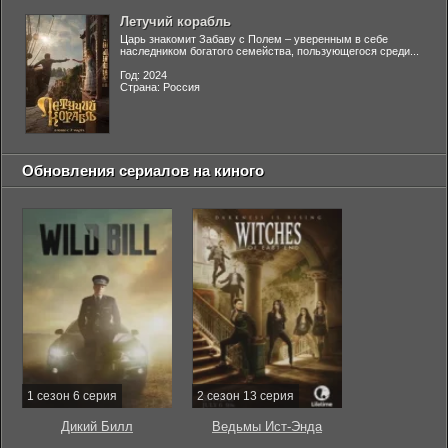
Летучий корабль
Царь знакомит Забаву с Полем – уверенным в себе
наследником богатого семейства, пользующегося среди...
Год: 2024
Страна: Россия
Обновления сериалов на киного
1 сезон 6 серия
2 сезон 13 серия
Дикий Билл
Ведьмы Ист-Энда