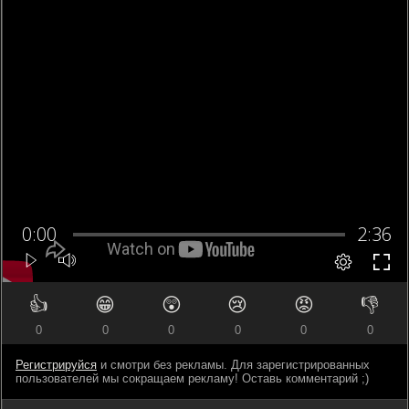
👍
😁
😲
😢
😡
👎
0
0
0
0
0
0
Регистрируйся
и смотри без рекламы. Для зарегистрированных
пользователей мы сокращаем рекламу! Оставь комментарий ;)