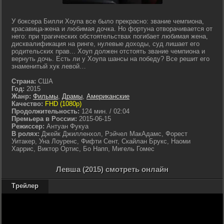
У боксера Билли Хоупа все было прекрасно: звание чемпиона,
красавица-жена и любимая дочка. Но фортуна отворачивается от
него: при трагических обстоятельствах погибает любимая жена,
дисквалификация на ринге, нулевые доходы, суд лишает его
родительских прав... Хоуп должен отстоять звание чемпиона и
вернуть дочь. Есть ли у Хоупа шансы на победу? Все решит его
знаменитый хук левой…
Страна:
США
Год:
2015
Жанр:
Фильмы
,
Драмы
,
Американские
Качество:
FHD (1080p)
Продолжительность:
124 мин. / 02:04
Премьера в России:
2015-06-15
Режиссер:
Антуан Фукуа
В ролях:
Джейк Джилленхол, Рэйчел МакАдамс, Форест
Уитакер, Уна Лоуренс, Фифти Сент, Скайлан Брукс, Наоми
Харрис, Виктор Ортис, Бо Напп, Мигель Гомес
Левша (2015) смотреть онлайн
Трейлер