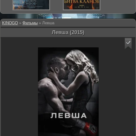
KINOGO
»
Фильмы
» Левша
Левша (2015)