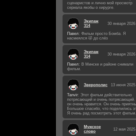
сценаристов и лично мой просмотр
сериала якобы о хирурге.
Экипаж
30 января 2026
314
Павел:
Фильм просто Бомба. Я
насмеялся 🤣 до слёз
Экипаж
30 января 2026
314
Павел:
В Минске и районе снимали
фильм.
Зверополис
13 июня 2025
Tanvir:
Этот фильм действительно
потрясающий и очень потрясающий.
он очень нравится. Он очень приятн
Большое спасибо, что поделились э
Я очень рад посмотреть этот фильм
Мужское
12 мая 2025
слово