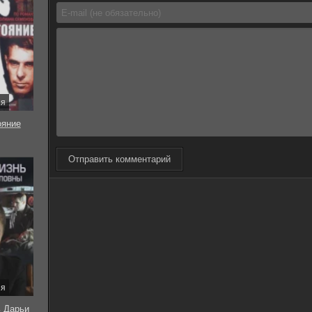
ия
ояние
Отправить комментарий
ия
ь Дарьи