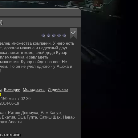
4)
делец множества компаний. У него есть
ет, дорогая машина и надежный друг
шока лежит в коме, злой дядя Кувар
 племянничка и завладеть
паниями. Кувар пойдет на все. Не
чем. Но он не учел одного - у Ашока и
!
ы
,
Комедии
,
Мелодрамы
,
Индийские
)
159 мин. / 02:39
2014-06-19
ан, Ритеш Дешмукх, Рэм Капур,
 Бхатия, Эша Гупта, Сатиш Шах, Наваб
Радж Авасти
ть онлайн