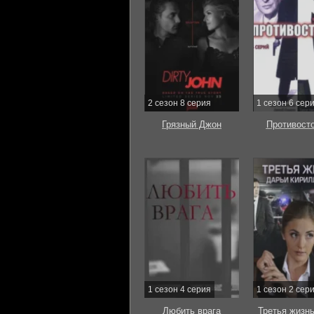
2 сезон 8 серия
1 сезон 6 сер
Грязный Джон
Противост
1 сезон 4 серия
1 сезон 2 сер
Любить врага
Третья жизн