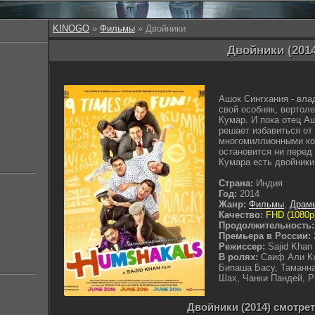
KINOGO
»
Фильмы
» Двойники
Двойники (201
Ашок Сингхания - вла
свой особняк, вертол
Кумар. И пока отец А
решает избавиться от
многомиллионными ком
остановится ни перед 
Кумара есть двойники
Страна:
Индия
Год:
2014
Жанр:
Фильмы
,
Драм
Качество:
FHD (1080p
Продолжительность:
Премьера в России:
Режиссер:
Sajid Khan
В ролях:
Саиф Али Кх
Бипаша Басу, Таманна
Шах, Чанки Пандей, 
Двойники (2014) смотре