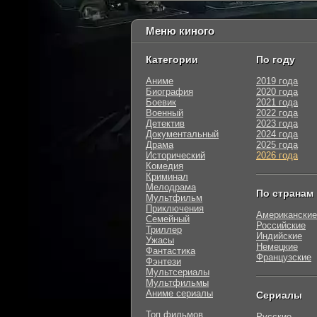
Меню киного
Категории
По году
Аниме
2019 года
Биография
2020 года
Боевик
2021 года
Военный
2022 года
Детектив
2023 года
Документальный
2024 года
Драма
2025 года
Исторический
2026 года
Комедия
Криминал
Мелодрама
По странам
Мультфильм
Приключения
Американские
Семейный
Российские
Триллер
Индийские
Ужасы
Немецкие
Фантастика
Французские
Фэнтези
Мультсериалы
Мультфильмы
Аниме сериалы
Сериалы
Топ фильмов
Русские