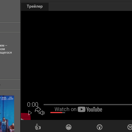
Трейлер
лем –
ком
ующегося
👍
😁
😲
