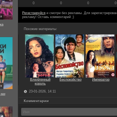
0
0
0
0
Регистрируйся
и смотри без рекламы. Для зарегистриров
ия
рекламу! Оставь комментарий ;)
ка
Похожие материалы:
Влюбленный
Беспокойство
Император
король
ия
23-01-2026, 14:11
-ми
Комментарии