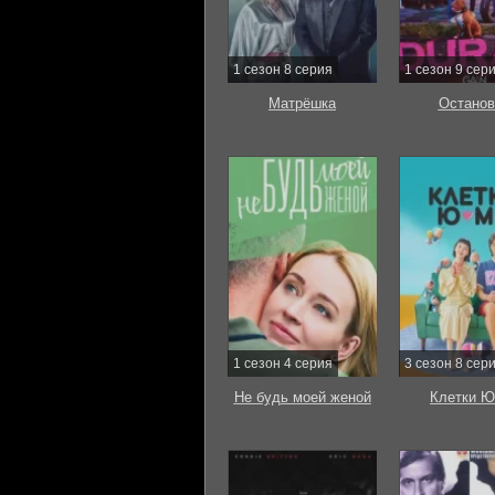
1 сезон 8 серия
1 сезон 9 сер
Матрёшка
Останов
1 сезон 4 серия
3 сезон 8 сер
Не будь моей женой
Клетки Ю