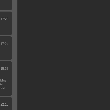
 17:25
 17:24
 15:38
 Мне
ый.
тим.
.
 22:15