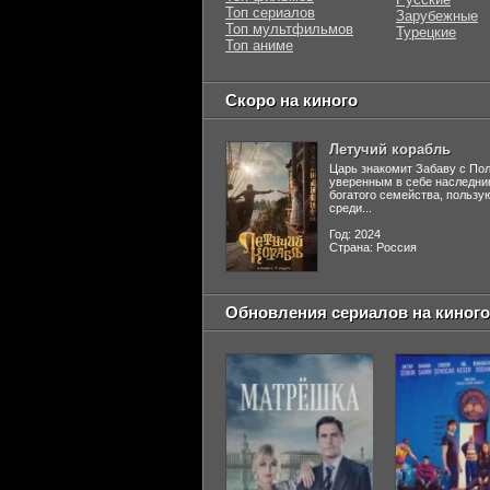
Топ сериалов
Зарубежные
Топ мультфильмов
Турецкие
Топ аниме
Скоро на киного
Летучий корабль
Царь знакомит Забаву с По
уверенным в себе наследни
богатого семейства, польз
среди...
Год: 2024
Страна: Россия
Обновления сериалов на киного