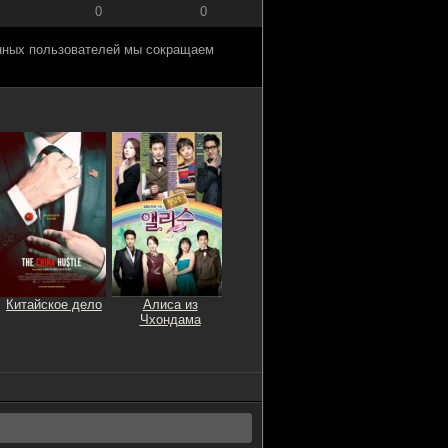
0
0
анных пользователей мы сокращаем
Китайское дело
Алиса из
Чхондама