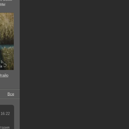
вны
ия
Огайо
Все
 16:22
тазия