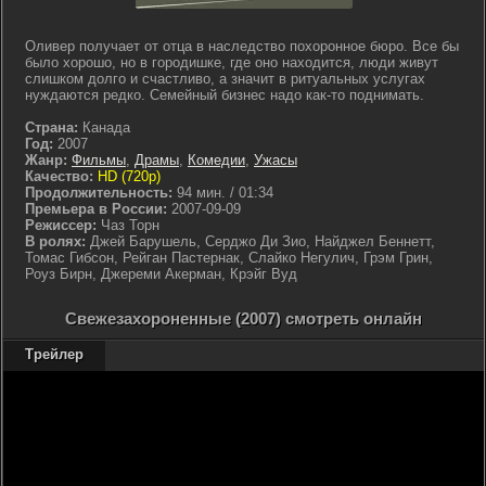
Оливер получает от отца в наследство похоронное бюро. Все бы
было хорошо, но в городишке, где оно находится, люди живут
слишком долго и счастливо, а значит в ритуальных услугах
нуждаются редко. Семейный бизнес надо как-то поднимать.
Страна:
Канада
Год:
2007
Жанр:
Фильмы
,
Драмы
,
Комедии
,
Ужасы
Качество:
HD (720p)
Продолжительность:
94 мин. / 01:34
Премьера в России:
2007-09-09
Режиссер:
Чаз Торн
В ролях:
Джей Барушель, Серджо Ди Зио, Найджел Беннетт,
Томас Гибсон, Рейган Пастернак, Слайко Негулич, Грэм Грин,
Роуз Бирн, Джереми Акерман, Крэйг Вуд
Свежезахороненные (2007) смотреть онлайн
Трейлер