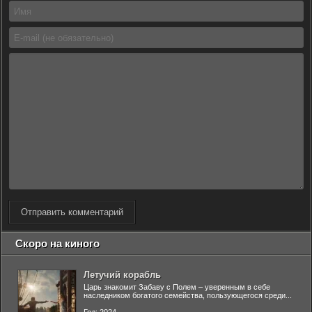
Отправить комментарий
Скоро на киного
Летучий корабль
Царь знакомит Забаву с Полем – уверенным в себе
наследником богатого семейства, пользующегося среди...