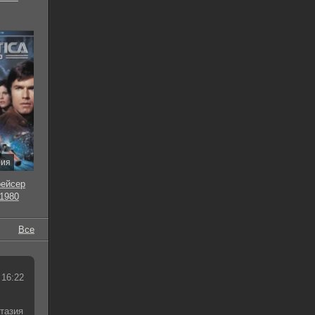
рия
рейсер
 1980
Все
 16:22
тазия