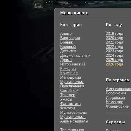
Меню киного
Категории
По году
Аниме
2019 года
Биография
2020 года
Боевик
2021 года
Военный
2022 года
Детектив
2023 года
Документальный
2024 года
Драма
2025 года
Исторический
2026 года
Комедия
Криминал
Мелодрама
По странам
Мультфильм
Приключения
Американские
Семейный
Российские
Триллер
Индийские
Ужасы
Немецкие
Фантастика
Французские
Фэнтези
Мультсериалы
Мультфильмы
Аниме сериалы
Сериалы
Топ фильмов
Русские