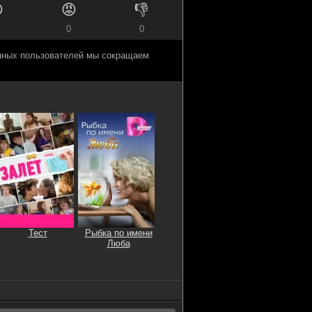

😡
👎
0
0
анных пользователей мы сокращаем
Тест
Рыбка по имени
Люба