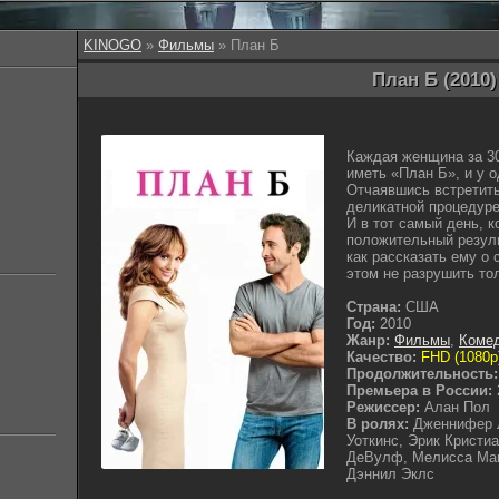
KINOGO
»
Фильмы
» План Б
План Б (2010)
Каждая женщина за 3
иметь «План Б», и у о
Отчаявшись встретить
деликатной процедуре
И в тот самый день, к
положительный резуль
как рассказать ему о
этом не разрушить то
Страна:
США
Год:
2010
Жанр:
Фильмы
,
Коме
Качество:
FHD (1080p
Продолжительность:
Премьера в России:
Режиссер:
Алан Пол
В ролях:
Дженнифер Л
Уоткинс, Эрик Кристи
ДеВулф, Мелисса Мак
Дэннил Эклс