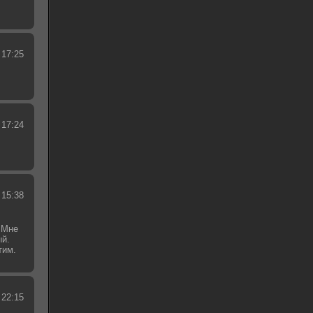
 17:25
 17:24
 15:38
 Мне
ый.
тим.
.
 22:15