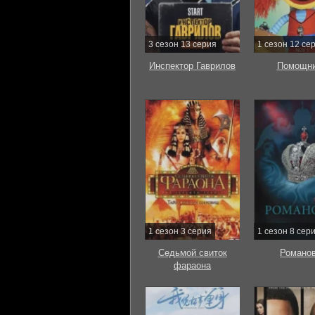
3 сезон 13 серия
1 сезон 12 се
Инспектор Гаврилов
Помощни
1 сезон 3 серия
1 сезон 8 сер
Седьмой свиток
Романо
фараона