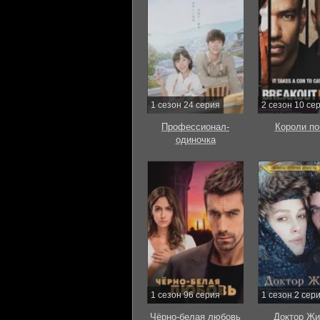
1 сезон 24 серия
2 сезон 10 се
Профессионал-
Короли по
одиночка
1 сезон 96 серия
1 сезон 2 сер
Чёрно-белая любовь
Доктор Жи