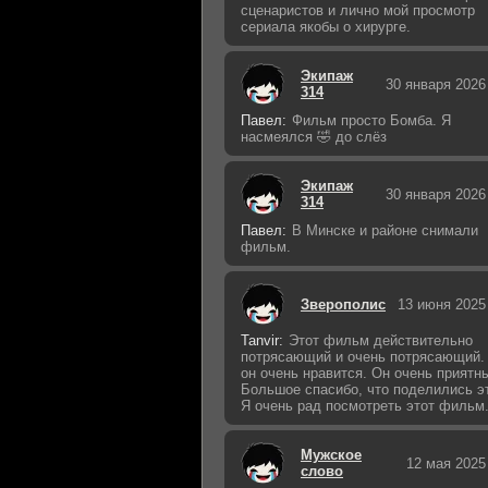
сценаристов и лично мой просмотр
сериала якобы о хирурге.
Экипаж
30 января 2026
314
Павел:
Фильм просто Бомба. Я
насмеялся 🤣 до слёз
Экипаж
30 января 2026
314
Павел:
В Минске и районе снимали
фильм.
Зверополис
13 июня 2025
Tanvir:
Этот фильм действительно
потрясающий и очень потрясающий.
он очень нравится. Он очень приятн
Большое спасибо, что поделились э
Я очень рад посмотреть этот фильм
Мужское
12 мая 2025
слово