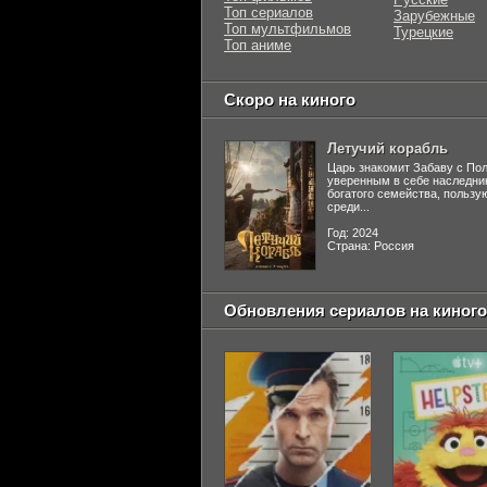
Топ сериалов
Зарубежные
Топ мультфильмов
Турецкие
Топ аниме
Скоро на киного
Летучий корабль
Царь знакомит Забаву с По
уверенным в себе наследни
богатого семейства, польз
среди...
Год: 2024
Страна: Россия
Обновления сериалов на киного