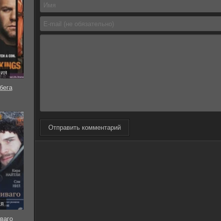
рия
бега
Отправить комментарий
ия
ваго