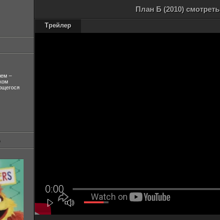
План Б (2010) смотрет
Трейлер
лем –
ком
ующегося