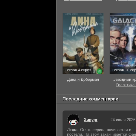
1 сезон 4 серия
1 сезон 10 се
Дина и Доберман
Звездный к
Галактика
Последние комментарии
Хирург
24 июля 2026
Люда:
Опять сериал начинается с
постели. На этом заканчивается фан