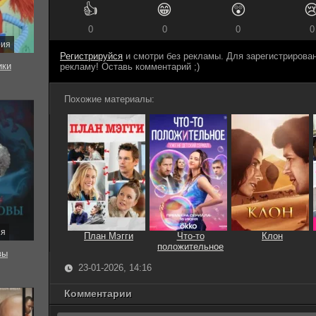
👍
😁
😲

0
0
0
0
рия
Регистрируйся
и смотри без рекламы. Для зарегистриров
ки
рекламу! Оставь комментарий ;)
Похожие материалы:
ия
План Мэгги
Что-то
Клон
положительное
вы
23-01-2026, 14:16
Комментарии