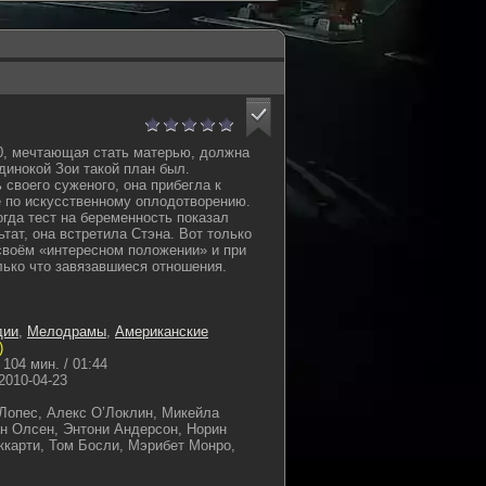
0, мечтающая стать матерью, должна
динокой Зои такой план был.
 своего суженого, она прибегла к
 по искусственному оплодотворению.
огда тест на беременность показал
тат, она встретила Стэна. Вот только
 своём «интересном положении» и при
лько что завязавшиеся отношения.
дии
,
Мелодрамы
,
Американские
)
104 мин. / 01:44
2010-04-23
опес, Алекс О’Локлин, Микейла
ан Олсен, Энтони Андерсон, Норин
карти, Том Босли, Мэрибет Монро,