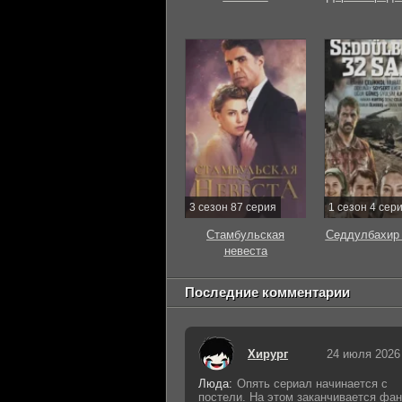
3 сезон 87 серия
1 сезон 4 сер
Стамбульская
Седдулбахир 
невеста
Последние комментарии
Хирург
24 июля 2026
Люда:
Опять сериал начинается с
постели. На этом заканчивается фан