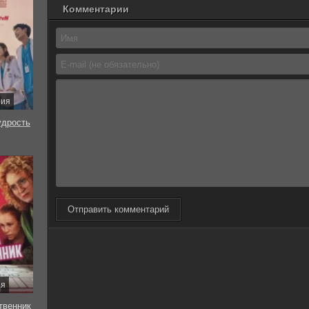
Комментарии
рия
удрость
Отправить комментарий
ия
твенник