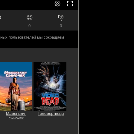

😡
👎
0
0
анных пользователей мы сокращаем
Маменькин
Телемертвецы
сыночек