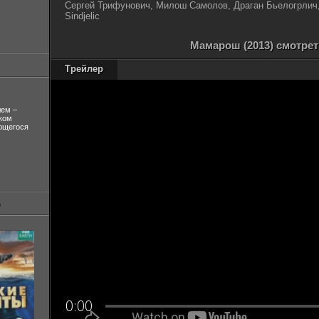
Сергей Трифунович, Милош Самолов, Драган Бьелогрлич
Sindjelic
Мамарош (2013) смотре
Трейлер
лем –
ком
ующегося