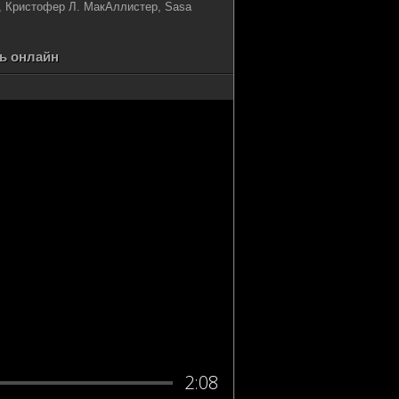
, Кристофер Л. МакАллистер, Sasa
ть онлайн