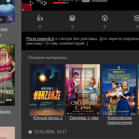
👍
😁
😲

ия
0
0
0
0
ские
ы
Регистрируйся
и смотри без рекламы. Для зарегистриров
рекламу! Оставь комментарий ;)
Похожие материалы:
рия
фрике
Южный ветер 2
Сводишь с ума
Королевские
приключения
23-01-2026, 14:17