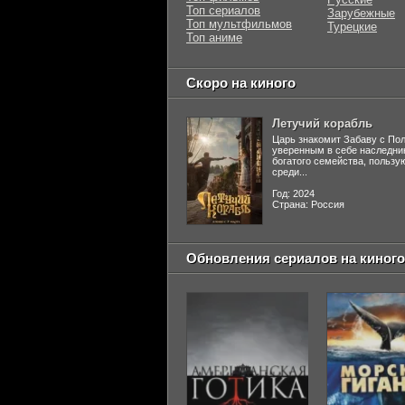
Топ сериалов
Зарубежные
Топ мультфильмов
Турецкие
Топ аниме
Скоро на киного
Летучий корабль
Царь знакомит Забаву с По
уверенным в себе наследни
богатого семейства, польз
среди...
Год: 2024
Страна: Россия
Обновления сериалов на киного