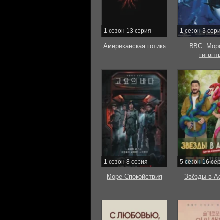
1 сезон 13 серия
1 сезон 3 сер
Американская готика
BBC: Мор
гигант
1 сезон 8 серия
5 сезон 16 се
Море Спокойствия
Звёзды в А