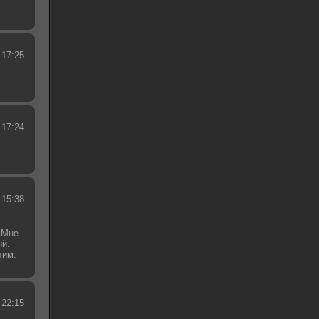
 17:25
 17:24
 15:38
 Мне
ый.
тим.
.
 22:15