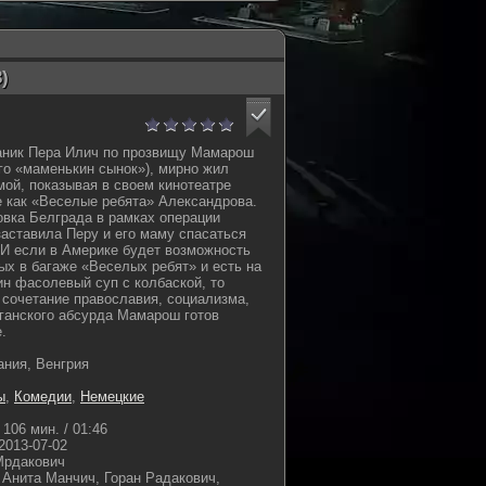
)
аник Пера Илич по прозвищу Мамарош
ого «маменькин сынок»), мирно жил
ой, показывая в своем кинотеатре
 как «Веселые ребята» Александрова.
вка Белграда в рамках операции
аставила Перу и его маму спасаться
 И если в Америке будет возможность
ых в багаже «Веселых ребят» и есть на
н фасолевый суп с колбаской, то
 сочетание православия, социализма,
ганского абсурда Мамарош готов
.
ания, Венгрия
ы
,
Комедии
,
Немецкие
106 мин. / 01:46
2013-07-02
Мрдакович
 Анита Манчич, Горан Радакович,