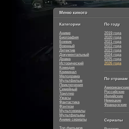
Меню киного
Категории
По году
Аниме
2019 года
Биография
2020 года
Боевик
2021 года
Военный
2022 года
Детектив
2023 года
Документальный
2024 года
Драма
2025 года
Исторический
2026 года
Комедия
Криминал
Мелодрама
По странам
Мультфильм
Приключения
Американские
Семейный
Российские
Триллер
Индийские
Ужасы
Немецкие
Фантастика
Французские
Фэнтези
Мультсериалы
Мультфильмы
Аниме сериалы
Сериалы
Топ фильмов
Русские