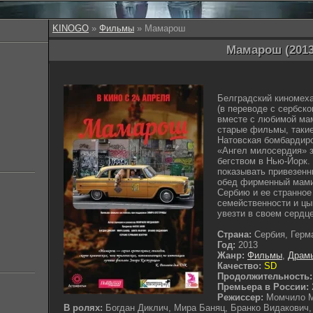
KINOGO
»
Фильмы
» Мамарош
Мамарош (2013
Белградский киномех
(в переводе с сербск
вместе с любимой мам
старые фильмы, такие
Натовская бомбардиро
«Ангел милосердия» з
бегством в Нью-Йорк.
показывать привезенн
обед фирменный мами
Сербию и ее странное
семейственности и цы
увезти в своем сердце
Страна:
Сербия, Герм
Год:
2013
Жанр:
Фильмы
,
Драм
Качество:
SD
Продолжительность:
Премьера в России:
Режиссер:
Момчило 
В ролях:
Богдан Диклич, Мира Баняц, Бранко Видакович,