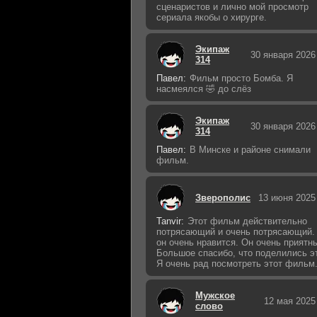
сценаристов и лично мой просмотр
сериала якобы о хирурге.
Экипаж
30 января 2026
314
Павел:
Фильм просто Бомба. Я
насмеялся 🤣 до слёз
Экипаж
30 января 2026
314
Павел:
В Минске и районе снимали
фильм.
Зверополис
13 июня 2025
Tanvir:
Этот фильм действительно
потрясающий и очень потрясающий.
он очень нравится. Он очень приятн
Большое спасибо, что поделились э
Я очень рад посмотреть этот фильм
Мужское
12 мая 2025
слово