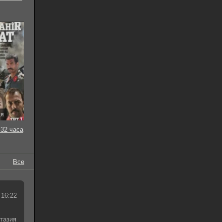
ия
32 часа
Все
 16:22
тазия