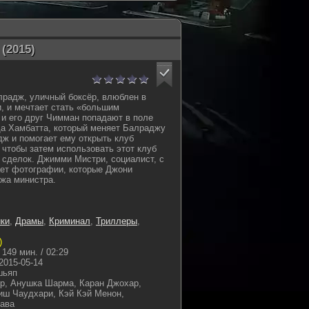
(2015)
лрадж, уличный боксёр, влюблен в
, и мечтает стать «большим
и его друг Чимман попадают в поле
да Хамбатта, который меняет Балраджу
ж и помогает ему открыть клуб
 чтобы затем использовать этот клуб
 сделок. Джимми Мистри, социалист, с
ет фотографии, которые Джони
жа министра.
ки
,
Драмы
,
Криминал
,
Триллеры
,
)
149 мин. / 02:29
2015-05-14
шьяп
р, Анушка Шарма, Каран Джохар,
иш Чаудхари, Кэй Кэй Менон,
тава