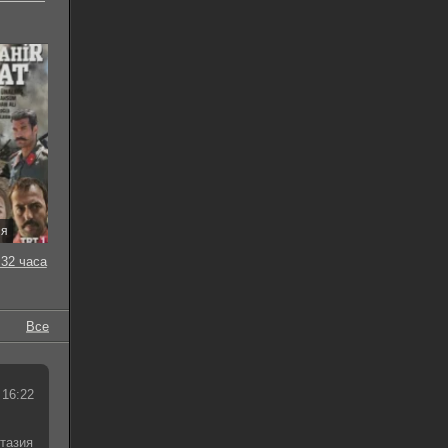
ия
32 часа
Все
 16:22
тазия