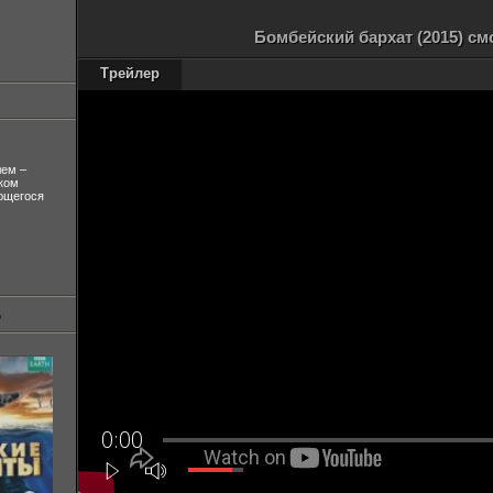
Бомбейский бархат (2015) см
Трейлер
лем –
ком
ующегося