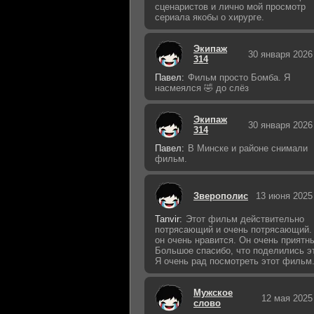
сценаристов и лично мой просмотр
сериала якобы о хирурге.
Экипаж
30 января 2026
314
Павел:
Фильм просто Бомба. Я
насмеялся 🤣 до слёз
Экипаж
30 января 2026
314
Павел:
В Минске и районе снимали
фильм.
Зверополис
13 июня 2025
Tanvir:
Этот фильм действительно
потрясающий и очень потрясающий.
он очень нравится. Он очень приятн
Большое спасибо, что поделились э
Я очень рад посмотреть этот фильм
Мужское
12 мая 2025
слово