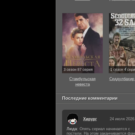
3 сезон 87 серия
1 сезон 4 сер
Стамбульская
Седдулбахир 
невеста
Последние комментарии
Хирург
24 июля 2026
Люда:
Опять сериал начинается с
постели. На этом заканчивается фан