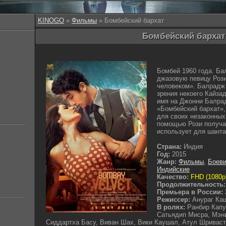
KINOGO
»
Фильмы
» Бомбейский бархат
Бомбейский бархат 
Бомбей 1960 года. Ба
джазовую певицу Рози
человеком». Балрадж 
зрения некоего Кайза
имя на Джонни Балрад
«Бомбейский бархат»,
для своих незаконных
помощью Рози получа
использует для шанта
Страна:
Индия
Год:
2015
Жанр:
Фильмы
,
Боеви
Индийские
Качество:
FHD (1080p
Продолжительность:
Премьера в России:
Режиссер:
Анураг Ка
В ролях:
Ранбир Капу
Сатьядип Мисра, Мэн
Сиддартха Басу, Виван Шах, Вики Каушал, Атул Шривас