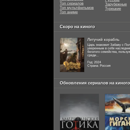
Топ сериалов
Зарубежные
Топ мультфильмов
Турецкие
Топ аниме
Скоро на киного
Летучий корабль
Царь знакомит Забаву с По
уверенным в себе наследни
богатого семейства, польз
среди...
Год: 2024
Страна: Россия
Обновления сериалов на киного