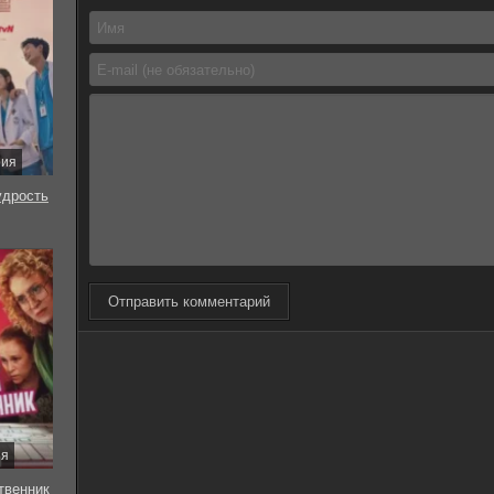
рия
удрость
Отправить комментарий
ия
твенник