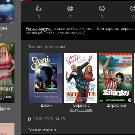
👍
😁
😲

0
0
0
0
ия
ские
Регистрируйся
и смотри без рекламы. Для зарегистриров
рекламу! Оставь комментарий ;)
ы
Похожие материалы:
рия
Джони
Борьба с
Штрафной
фрике
искушениям
23-01-2026, 14:25
Комментарии