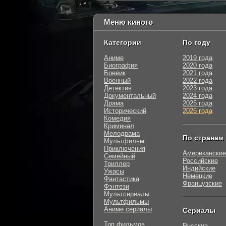
Меню киного
Категории
По году
Аниме
2019 года
Биография
2020 года
Боевик
2021 года
Военный
2022 года
Детектив
2023 года
Документальный
2024 года
Драма
2025 года
Исторический
2026 года
Комедия
Криминал
Мелодрама
По странам
Мультфильм
Приключения
Американские
Семейный
Российские
Триллер
Индийские
Ужасы
Немецкие
Фантастика
Французские
Фэнтези
Мультсериалы
Мультфильмы
Аниме сериалы
Сериалы
Топ фильмов
Русские