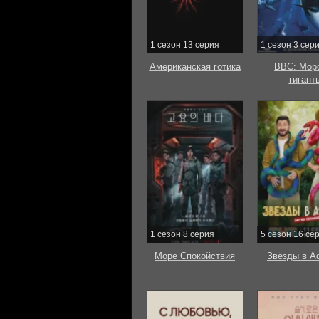
1 сезон 13 серия
1 сезон 3 сер
Американская готика
BBC: Мор
гигант
1 сезон 8 серия
5 сезон 16 се
Море Спокойствия
Звёзды в А