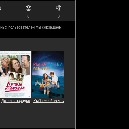

😡
👎
0
0
анных пользователей мы сокращаем
Детки в порядке
Рыба моей мечты