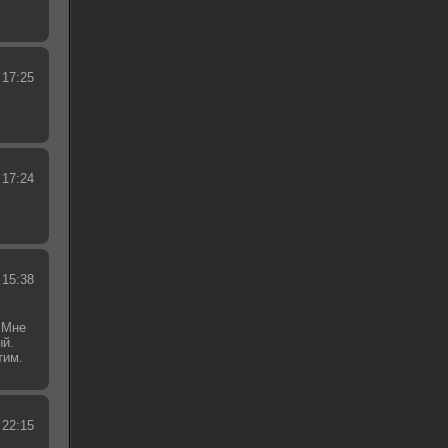
 17:25
 17:24
 15:38
 Мне
ый.
тим.
.
 22:15