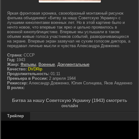
Яркая фронтовая хроника, своеобразный монтажный рисунок
фильма объединяют «Битву за нашу Советскую Украину» с
лучшими кинолентами военных лет. Но в этой картине было и
нечто новое, что впервые так ярко и цельно проявилось в
военной кинопублицистике. Впервые мы услышали в таком
объеме живые голоса участников событий, разворачивающихся
на экране. Впервые экран зазвучал не сухим голосом диктора, а
передавал личные мысли и чувства Александра Довженко.
Страна:
СССР
Год:
1943
Жанр:
Фильмы
,
Военные
,
Документальные
Качество:
DVDRip
Продолжительность:
01:11
Премьера в России:
2 апреля 1944
Режиссер:
Александр Довженко, Юлия Солнцева, Яков Авдеенко
В ролях:
Битва за нашу Советскую Украину (1943) смотреть
онлайн
Трейлер