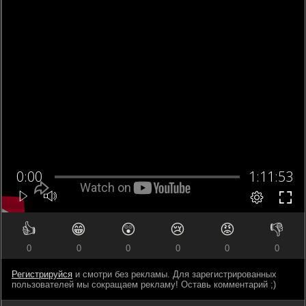
👍
😁
😲
😢
😡
👎
0
0
0
0
0
0
Регистрируйся
и смотри без рекламы. Для зарегистрированных
пользователей мы сокращаем рекламу! Оставь комментарий ;)