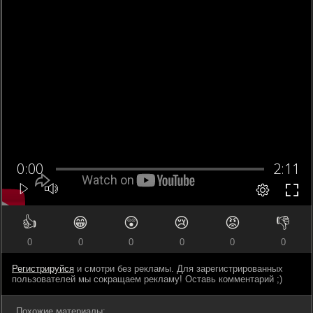
👍
😁
😲
😢
😡
👎
0
0
0
0
0
0
Регистрируйся
и смотри без рекламы. Для зарегистрированных
пользователей мы сокращаем рекламу! Оставь комментарий ;)
Похожие материалы: