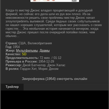
Когда-то мистер Джонс владел процветающей и доходной
фермой, но сейчас его дела шли из рук вон плохо. Из-за
невозможности решить свои проблемы мистер Джонс начал
злоупотреблять выпивкой. Среди бедных своих собутыльников
он нашел хороших слушателей, которым мог рассказать о своих
горестях… Эта необычная история начинается вечером, когда
мистер Джонс пришел после очередной попойки позже, чем
обычно…
Страна:
США, Великобритания
Год:
1954
Жанр:
Мультфильмы
,
Драмы
Качество:
SD
Продолжительность:
72 мин. / 01:12
Премьера в России:
1954-12-29
Режиссер:
Джой Батчелор, Джон Халас
В ролях:
Гордон Хит, Морис Денэм
Звероферма (1954) смотреть онлайн
Трейлер