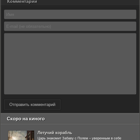
Комментарии
Отправить комментарий
Скоро на киного
Летучий корабль
Царь знакомит Забаву с Полем – уверенным в себе