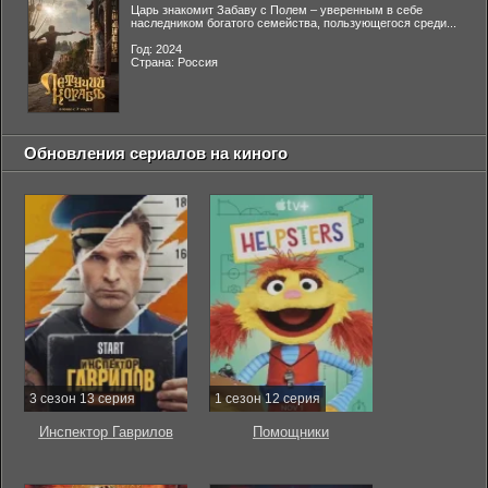
Царь знакомит Забаву с Полем – уверенным в себе
наследником богатого семейства, пользующегося среди...
Год: 2024
Страна: Россия
Обновления сериалов на киного
3 сезон 13 серия
1 сезон 12 серия
Инспектор Гаврилов
Помощники