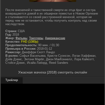
После внезапной и таинственной смерти их отца брат и сестра
возвращаются домой в их обширное поместье в Новом Орлеане
и сталкиваются со своей расстроенной мачехой, которая ни
перед чем не остановится, чтобы получить контроль над своим
наследством.
Страна:
США
Год:
2018
Жанр:
Фильмы
,
Триллеры
,
Американские
Качество:
FHD (1080p)
Продолжительность:
90 мин. / 01:30
Премьера в России:
2018-01-12
Режиссер:
Джеффри Скотт Ландо
В ролях:
Софья Васильева, Кристи Суонсон, Логан Хаффман,
Дэйв Дэвис, Энтони Марбл, Джон МакКоннелл, Лора Кайюэтт,
Стэйси Дэвис, Исайа Лаборд, Reed Sanders
Ужасная мачеха (2018) смотреть онлайн
Трейлер