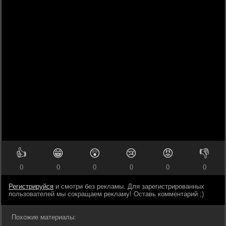
👍
😁
😲
😢
😡
👎
0
0
0
0
0
0
Регистрируйся
и смотри без рекламы. Для зарегистрированных
пользователей мы сокращаем рекламу! Оставь комментарий ;)
Похожие материалы: