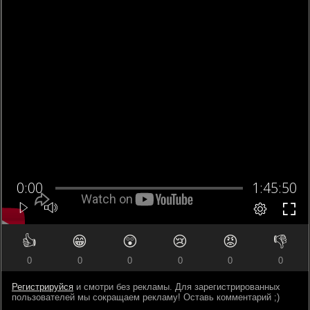
👍
😁
😲
😢
😡
👎
0
0
0
0
0
0
Регистрируйся
и смотри без рекламы. Для зарегистрированных
пользователей мы сокращаем рекламу! Оставь комментарий ;)