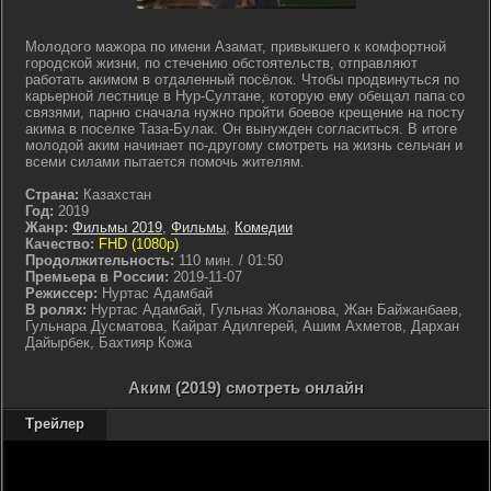
Молодого мажора по имени Азамат, привыкшего к комфортной
городской жизни, по стечению обстоятельств, отправляют
работать акимом в отдаленный посёлок. Чтобы продвинуться по
карьерной лестнице в Нур-Султане, которую ему обещал папа со
связями, парню сначала нужно пройти боевое крещение на посту
акима в поселке Таза-Булак. Он вынужден согласиться. В итоге
молодой аким начинает по-другому смотреть на жизнь сельчан и
всеми силами пытается помочь жителям.
Страна:
Казахстан
Год:
2019
Жанр:
Фильмы 2019
,
Фильмы
,
Комедии
Качество:
FHD (1080p)
Продолжительность:
110 мин. / 01:50
Премьера в России:
2019-11-07
Режиссер:
Нуртас Адамбай
В ролях:
Нуртас Адамбай, Гульназ Жоланова, Жан Байжанбаев,
Гульнара Дусматова, Кайрат Адилгерей, Ашим Ахметов, Дархан
Дайырбек, Бахтияр Кожа
Аким (2019) смотреть онлайн
Трейлер