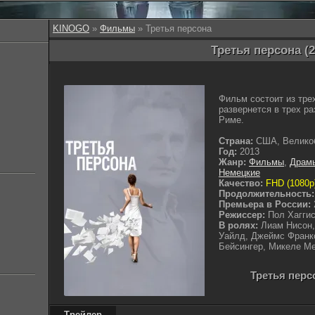
KINOGO
»
Фильмы
» Третья персона
Третья персона (2
Фильм состоит из тре
развернется в трех р
Риме.
Страна:
США, Великоб
Год:
2013
Жанр:
Фильмы
,
Драм
Немецкие
Качество:
FHD (1080p
Продолжительность:
Премьера в России:
Режиссер:
Пол Хагги
В ролях:
Лиам Нисон,
Уайлд, Джеймс Франк
Бейсингер, Микеле М
Третья перс
Трейлер