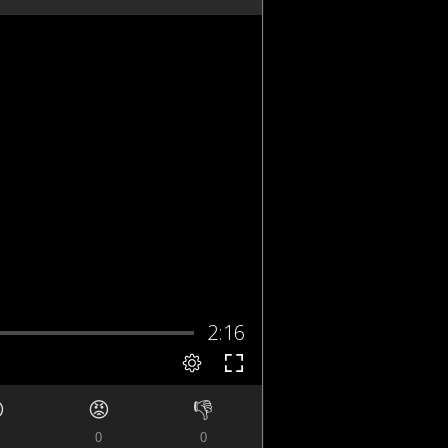

😡
👎
0
0