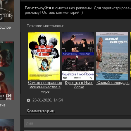
Регистрируйся
и смотри без рекламы. Для зарегистриров
рекламу! Оставь комментарий ;)
ия
Похожие материалы:
ошлое
Самые прекрасные
Кушетка в Нью-
Южный календарь
мошенничества в
Йорке
мире
рия
23-01-2026, 14:54
тив
Комментарии