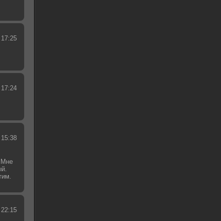
 17:25
 17:24
 15:38
 Мне
ый.
тим.
.
 22:15