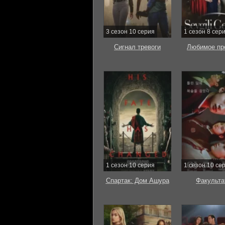
3 сезон 10 серия
1 сезон 8 сер
Сигнал тревоги
Любимое пр
1 сезон 10 серия
1 сезон 10 се
Спартак: Дом Ашура
Факульта