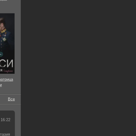
ия
ратрица
и
Все
 16:22
тазия