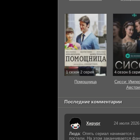
1 сезон 2 серия
4 сезон 6 сер
Помощница
Сисси: Импе
Австри
Последние комментарии
Хирург
24 июля 2026
Люда:
Опять сериал начинается с
постели. На этом заканчивается фан