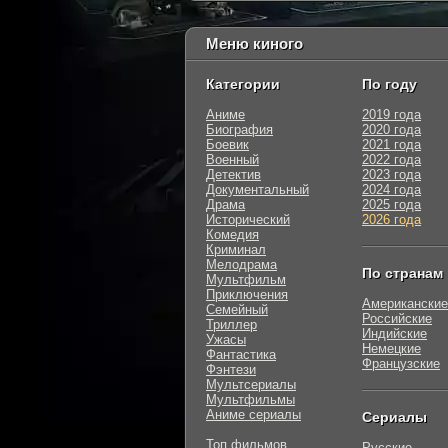
Меню киного
Категории
По году
Аниме
2019 года
Биография
2020 года
Боевик
2021 года
Военный
2022 года
Детектив
2023 года
Документальный
2024 года
Драма
2025 года
Исторический
2026 года
Комедия
Криминал
Мелодрама
По странам
Мультфильм
Приключения
Американские
Семейный
Российские
Триллер
Индийские
Ужасы
Немецкие
Фантастика
Французские
Фэнтези
Мультсериалы
Мультфильмы
Аниме сериалы
Сериалы
Топ фильмов
Русские