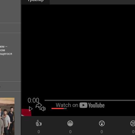
лем –
ком
ующегося
👍
😁
😲

0
0
0
0