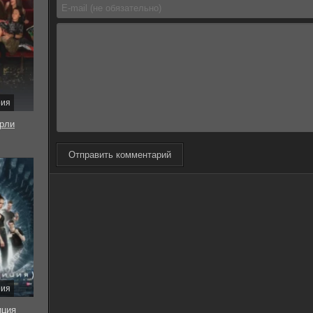
рия
рли
Отправить комментарий
рия
иция