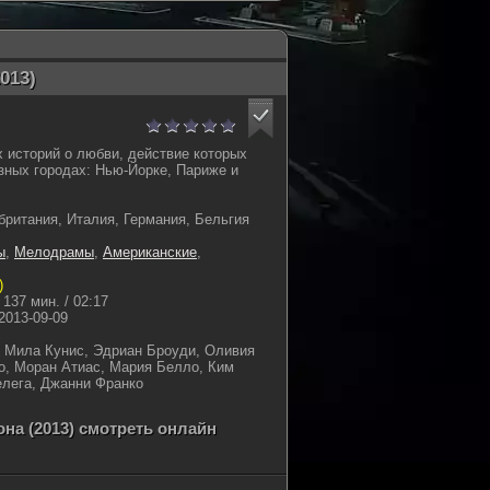
013)
х историй о любви, действие которых
азных городах: Нью-Йорке, Париже и
ритания, Италия, Германия, Бельгия
ы
,
Мелодрамы
,
Американские
,
)
137 мин. / 02:17
2013-09-09
с
 Мила Кунис, Эдриан Броуди, Оливия
о, Моран Атиас, Мария Белло, Ким
елега, Джанни Франко
она (2013) смотреть онлайн