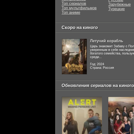
Топ сериалов
Зарубежные
Топ мультфильмов
Турецкие
Топ аниме
Скоро на киного
Летучий корабль
Царь знакомит Забаву с По
уверенным в себе наследни
богатого семейства, польз
среди...
Год: 2024
Страна: Россия
Обновления сериалов на киного