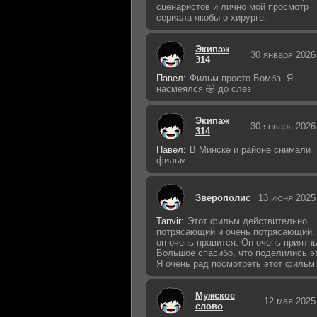
сценаристов и лично мой просмотр
сериала якобы о хирурге.
Экипаж
30 января 2026
314
Павел:
Фильм просто Бомба. Я
насмеялся 🤣 до слёз
Экипаж
30 января 2026
314
Павел:
В Минске и районе снимали
фильм.
Зверополис
13 июня 2025
Tanvir:
Этот фильм действительно
потрясающий и очень потрясающий.
он очень нравится. Он очень приятн
Большое спасибо, что поделились э
Я очень рад посмотреть этот фильм
Мужское
12 мая 2025
слово