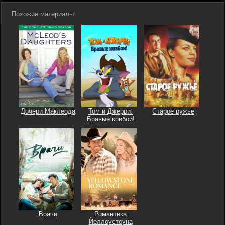
Похожие материалы:
Дочери Маклеода
Том и Джерри:
Старое ружье
Бравые ковбои!
Врачи
Романтика
Йеллоустоуна