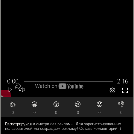
👍
😁
😲
😢
😡
👎
0
0
0
0
0
0
Регистрируйся
и смотри без рекламы. Для зарегистрированных
пользователей мы сокращаем рекламу! Оставь комментарий ;)