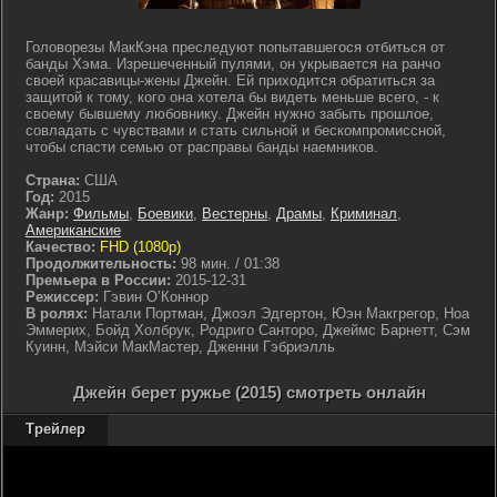
Головорезы МакКэна преследуют попытавшегося отбиться от
банды Хэма. Изрешеченный пулями, он укрывается на ранчо
своей красавицы-жены Джейн. Ей приходится обратиться за
защитой к тому, кого она хотела бы видеть меньше всего, - к
своему бывшему любовнику. Джейн нужно забыть прошлое,
совладать с чувствами и стать сильной и бескомпромиссной,
чтобы спасти семью от расправы банды наемников.
Страна:
США
Год:
2015
Жанр:
Фильмы
,
Боевики
,
Вестерны
,
Драмы
,
Криминал
,
Американские
Качество:
FHD (1080p)
Продолжительность:
98 мин. / 01:38
Премьера в России:
2015-12-31
Режиссер:
Гэвин О’Коннор
В ролях:
Натали Портман, Джоэл Эдгертон, Юэн Макгрегор, Ноа
Эммерих, Бойд Холбрук, Родриго Санторо, Джеймс Барнетт, Сэм
Куинн, Мэйси МакМастер, Дженни Гэбриэлль
Джейн берет ружье (2015) смотреть онлайн
Трейлер