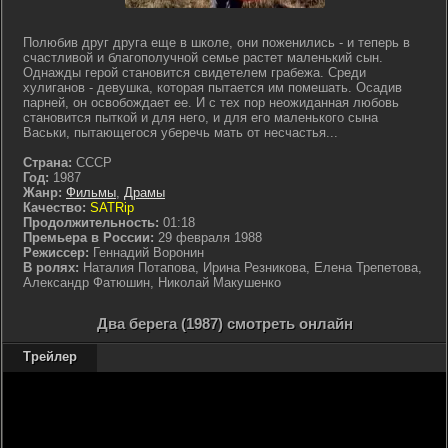
Полюбив друг друга еще в школе, они поженились - и теперь в
счастливой и благополучной семье растет маленький сын.
Однажды герой становится свидетелем грабежа. Среди
хулиганов - девушка, которая пытается им помешать. Осадив
парней, он освобождает ее. И с тех пор неожиданная любовь
становится пыткой и для него, и для его маленького сына
Васьки, пытающегося уберечь мать от несчастья...
Страна:
СССР
Год:
1987
Жанр:
Фильмы
,
Драмы
Качество:
SATRip
Продолжительность:
01:18
Премьера в России:
29 февраля 1988
Режиссер:
Геннадий Воронин
В ролях:
Наталия Потапова, Ирина Резникова, Елена Трепетова,
Александр Фатюшин, Николай Макушенко
Два берега (1987) смотреть онлайн
Трейлер