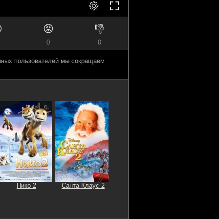

😡
👎
0
0
анных пользователей мы сокращаем
Нико 2
Санта Клаус 2