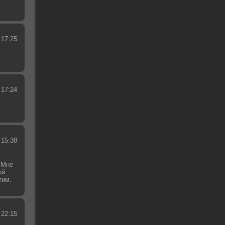
 17:25
 17:24
 15:38
 Мне
ый.
тим.
.
 22:15