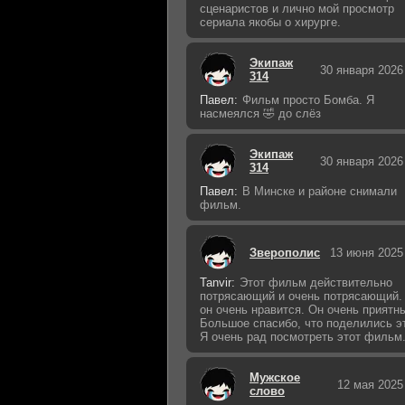
сценаристов и лично мой просмотр
сериала якобы о хирурге.
Экипаж
30 января 2026
314
Павел:
Фильм просто Бомба. Я
насмеялся 🤣 до слёз
Экипаж
30 января 2026
314
Павел:
В Минске и районе снимали
фильм.
Зверополис
13 июня 2025
Tanvir:
Этот фильм действительно
потрясающий и очень потрясающий.
он очень нравится. Он очень приятн
Большое спасибо, что поделились э
Я очень рад посмотреть этот фильм
Мужское
12 мая 2025
слово