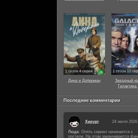
1 сезон 4 серия
1 сезон 10 се
Дина и Доберман
Звездный к
Галактика
Последние комментарии
Хирург
24 июля 2026
Люда:
Опять сериал начинается с
постели. На этом заканчивается фан