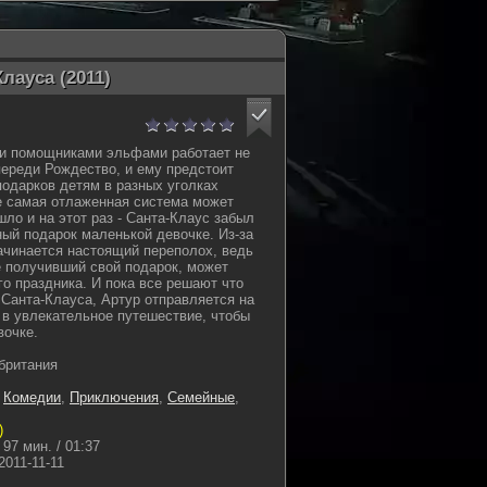
лауса (2011)
ми помощниками эльфами работает не
переди Рождество, и ему предстоит
одарков детям в разных уголках
е самая отлаженная система может
шло и на этот раз - Санта-Клаус забыл
ый подарок маленькой девочке. Из-за
ачинается настоящий переполох, ведь
е получивший свой подарок, может
го праздника. И пока все решают что
Санта-Клауса, Артур отправляется на
 в увлекательное путешествие, чтобы
вочке.
британия
,
Комедии
,
Приключения
,
Семейные
,
)
97 мин. / 01:37
2011-11-11