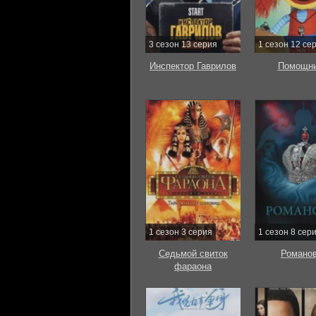
3 сезон 13 серия
1 сезон 12 се
Инспектор Гаврилов
Помощни
1 сезон 3 серия
1 сезон 8 сер
Седьмой свиток
Романо
фараона