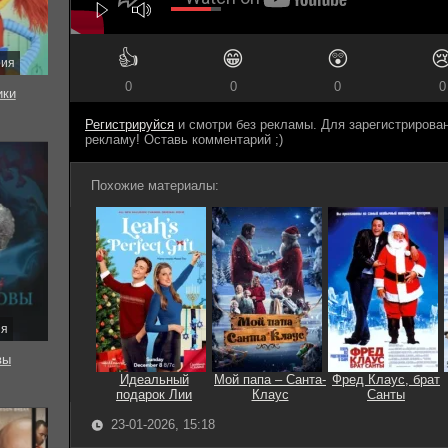
👍
😁
😲

рия
0
0
0
0
ки
Регистрируйся
и смотри без рекламы. Для зарегистриров
рекламу! Оставь комментарий ;)
Похожие материалы:
ия
вы
Идеальный
Мой папа – Санта-
Фред Клаус, брат
подарок Лии
Клаус
Санты
23-01-2026, 15:18