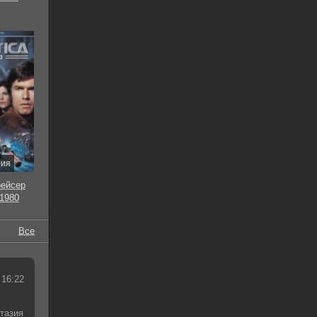
рия
рейсер
 1980
Все
 16:22
тазия