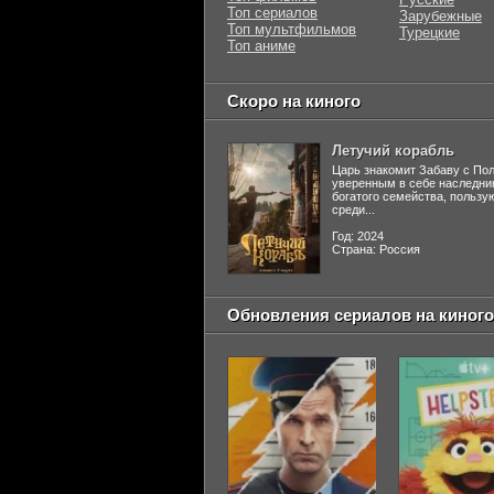
Топ сериалов
Зарубежные
Топ мультфильмов
Турецкие
Топ аниме
Скоро на киного
Летучий корабль
Царь знакомит Забаву с По
уверенным в себе наследни
богатого семейства, польз
среди...
Год: 2024
Страна: Россия
Обновления сериалов на киного