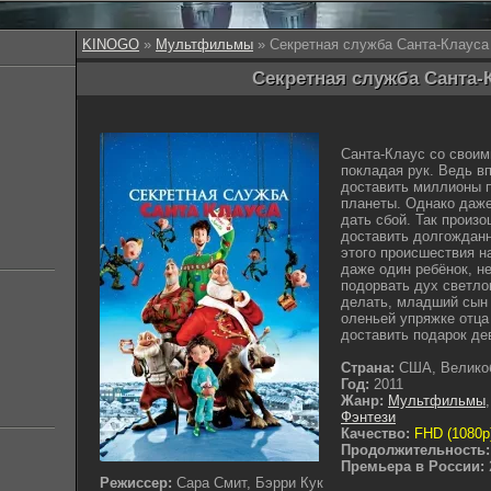
KINOGO
»
Мультфильмы
» Секретная служба Санта-Клауса
Секретная служба Санта-К
Санта-Клаус со свои
покладая рук. Ведь в
доставить миллионы п
планеты. Однако даж
дать сбой. Так произо
доставить долгожданн
этого происшествия н
даже один ребёнок, н
подорвать дух светло
делать, младший сын 
оленьей упряжке отца
доставить подарок де
Страна:
США, Велико
Год:
2011
Жанр:
Мультфильмы
Фэнтези
Качество:
FHD (1080p
Продолжительность:
Премьера в России:
Режиссер:
Сара Смит, Бэрри Кук