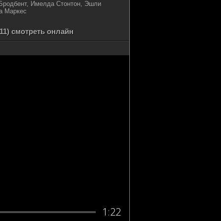
Бродбент, Имелда Стонтон, Эшли
на Маркес
11) смотреть онлайн