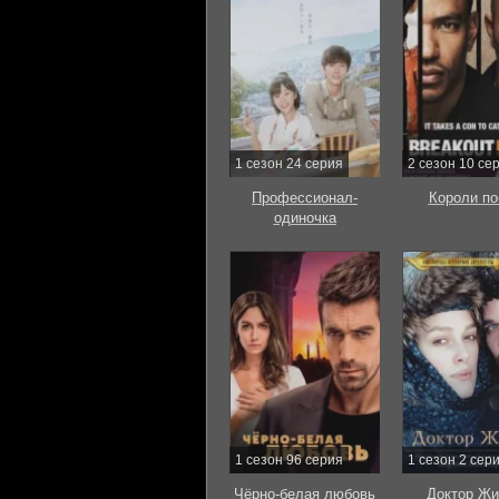
1 сезон 24 серия
2 сезон 10 се
Профессионал-
Короли по
одиночка
1 сезон 96 серия
1 сезон 2 сер
Чёрно-белая любовь
Доктор Жи