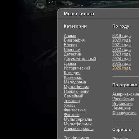
Меню киного
Категории
По году
Аниме
2019 года
Биография
2020 года
Боевик
2021 года
Военный
2022 года
Детектив
2023 года
Документальный
2024 года
Драма
2025 года
Исторический
2026 года
Комедия
Криминал
Мелодрама
По странам
Мультфильм
Приключения
Американские
Семейный
Российские
Триллер
Индийские
Ужасы
Немецкие
Фантастика
Французские
Фэнтези
Мультсериалы
Мультфильмы
Аниме сериалы
Сериалы
Топ фильмов
Русские