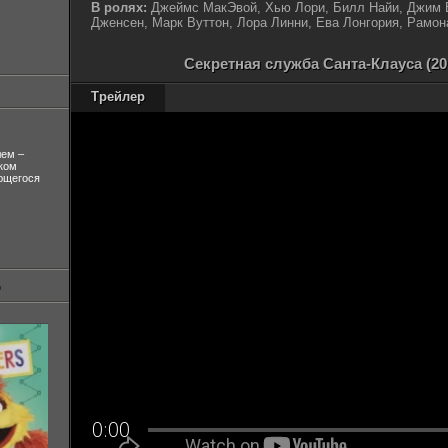
В ролях:
Джеймс МакЭвой, Хью Лори, Билл Найи, Джим 
Дженсен, Марк Вуттон, Лора Линни, Ева Лонгория, Рамо
Секретная служба Санта-Клауса (20
Трейлер
лем –
ком
ующегося