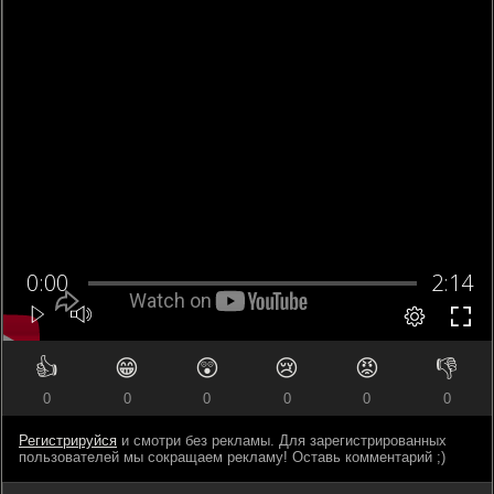
👍
😁
😲
😢
😡
👎
0
0
0
0
0
0
Регистрируйся
и смотри без рекламы. Для зарегистрированных
пользователей мы сокращаем рекламу! Оставь комментарий ;)