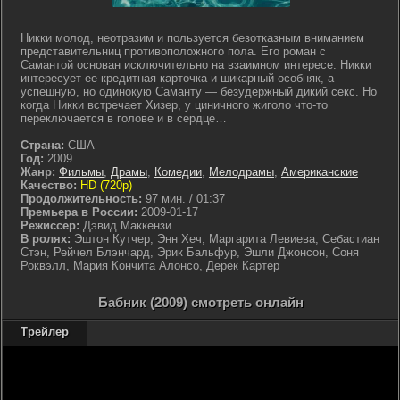
Никки молод, неотразим и пользуется безотказным вниманием
представительниц противоположного пола. Его роман с
Самантой основан исключительно на взаимном интересе. Никки
интересует ее кредитная карточка и шикарный особняк, а
успешную, но одинокую Саманту — безудержный дикий секс. Но
когда Никки встречает Хизер, у циничного жиголо что-то
переключается в голове и в сердце…
Страна:
США
Год:
2009
Жанр:
Фильмы
,
Драмы
,
Комедии
,
Мелодрамы
,
Американские
Качество:
HD (720p)
Продолжительность:
97 мин. / 01:37
Премьера в России:
2009-01-17
Режиссер:
Дэвид Маккензи
В ролях:
Эштон Кутчер, Энн Хеч, Маргарита Левиева, Себастиан
Стэн, Рейчел Блэнчард, Эрик Бальфур, Эшли Джонсон, Соня
Роквэлл, Мария Кончита Алонсо, Дерек Картер
Бабник (2009) смотреть онлайн
Трейлер