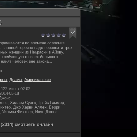
)
орачиваются во времена освоения
. Главной героине надо перевезти трех
ных женщин из Небраски в Айову.
, требующую от всех большого
нанят человек вне закона...
я
ерны
,
Драмы
,
Американские
122 мин. / 02:02
2014-05-18
Джонс
онс, Хилари Суэнк, Грэйс Гаммер,
ихтер, Джо Харви Аллен, Бэрри
, Уильям Фихтнер, Ивэн Джонс
(2014) смотреть онлайн