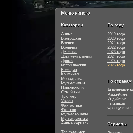
Меню киного
Категории
По году
Аниме
2019 года
Биография
2020 года
Боевик
2021 года
Военный
2022 года
Детектив
2023 года
Документальный
2024 года
Драма
2025 года
Исторический
2026 года
Комедия
Криминал
Мелодрама
По странам
Мультфильм
Приключения
Американские
Семейный
Российские
Триллер
Индийские
Ужасы
Немецкие
Фантастика
Французские
Фэнтези
Мультсериалы
Мультфильмы
Аниме сериалы
Сериалы
Топ фильмов
Русские