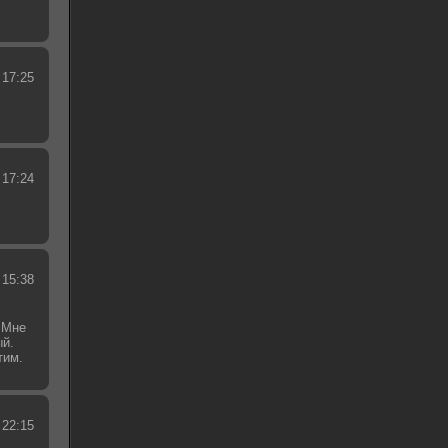
 17:25
 17:24
 15:38
 Мне
ый.
тим.
.
 22:15