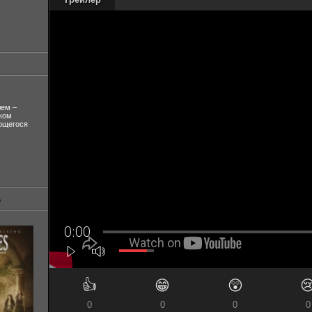
лем –
ком
ующегося
👍
😁
😲

0
0
0
0