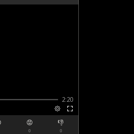

😡
👎
0
0