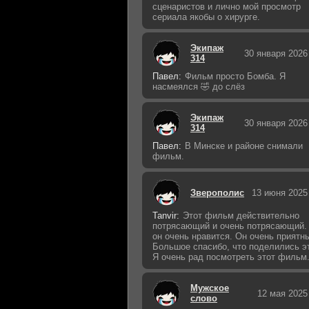
сценаристов и лично мой просмотр
сериала якобы о хирурге.
Экипаж
30 января 2026
314
Павел:
Фильм просто Бомба. Я
насмеялся 🤣 до слёз
Экипаж
30 января 2026
314
Павел:
В Минске и районе снимали
фильм.
Зверополис
13 июня 2025
Tanvir:
Этот фильм действительно
потрясающий и очень потрясающий.
он очень нравится. Он очень приятн
Большое спасибо, что поделились э
Я очень рад посмотреть этот фильм
Мужское
12 мая 2025
слово