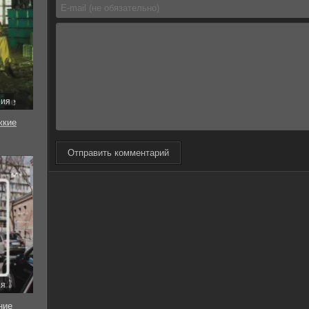
рия
жкие
Отправить комментарий
ия
ние