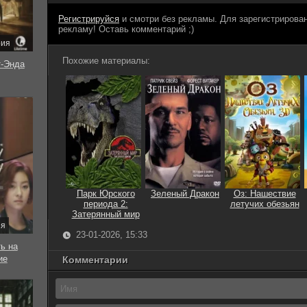
Регистрируйся
и смотри без рекламы. Для зарегистриров
рекламу! Оставь комментарий ;)
рия
Похожие материалы:
-Энда
Парк Юрского
Зеленый Дракон
Оз: Нашествие
периода 2:
летучих обезьян
Затерянный мир
ия
23-01-2026, 15:33
ь на
ие
Комментарии