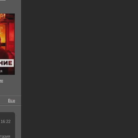
ия
ие
Все
 16:22
тазия