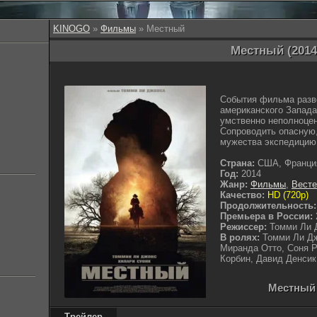
KINOGO
»
Фильмы
» Местный
Местный (2014
События фильма разв
американского Запада
умственно неполноцен
Сопроводить опасную
мужества экспедицию 
Страна:
США, Франци
Год:
2014
Жанр:
Фильмы
,
Вест
Качество:
HD (720p)
Продолжительность:
Премьера в России:
Режиссер:
Томми Ли 
В ролях:
Томми Ли Дж
Миранда Отто, Соня Р
Корбин, Давид Денсик
Местный 
Трейлер