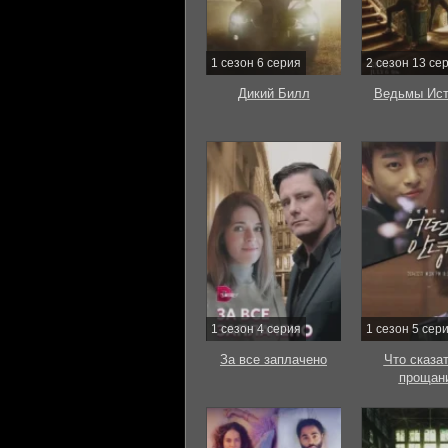
1 сезон 6 серия
2 сезон 13 се
Дикий Билл
Ведьмы Ист
1 сезон 4 серия
1 сезон 5 сер
За все заплачено
Что сказат
прощан