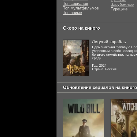
Топ сериалов
Зарубежные
Топ мультфильмов
Турецкие
Топ аниме
Скоро на киного
Летучий корабль
Царь знакомит Забаву с По
уверенным в себе наследни
богатого семейства, польз
среди...
Год: 2024
Страна: Россия
Обновления сериалов на киного