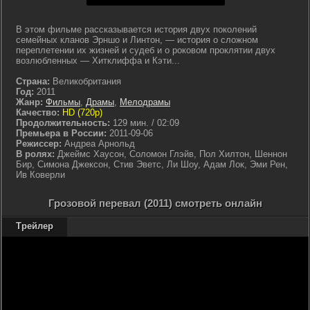
В этом фильме рассказывается история двух поколений
семейных кланов Эрншо и Линтон, — история о сложном
переплетении их жизней и судеб и о роковом проклятии двух
возлюбленных — Хитклиффа и Кэти...
Страна:
Великобритания
Год:
2011
Жанр:
Фильмы
,
Драмы
,
Мелодрамы
Качество:
HD (720p)
Продолжительность:
129 мин. / 02:09
Премьера в России:
2011-09-06
Режиссер:
Андреа Арнольд
В ролях:
Джеймс Хаусон, Соломон Глэйв, Пол Хилтон, Шеннон
Бир, Симона Джексон, Стив Эветс, Ли Шоу, Адам Лок, Эми Рен,
Ив Коверли
Грозовой перевал (2011) смотреть онлайн
Трейлер