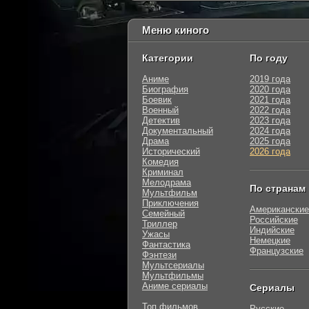
Меню киного
Категории
По году
Аниме
2019 года
Биография
2020 года
Боевик
2021 года
Военный
2022 года
Детектив
2023 года
Документальный
2024 года
Драма
2025 года
Исторический
2026 года
Комедия
Криминал
Мелодрама
По странам
Мультфильм
Приключения
Американские
Семейный
Российские
Триллер
Индийские
Ужасы
Немецкие
Фантастика
Французские
Фэнтези
Мультсериалы
Мультфильмы
Аниме сериалы
Сериалы
Топ фильмов
Русские