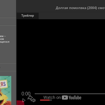
Долгая помолвка (2004) смо
Трейлер
лем –
ком
ующегося