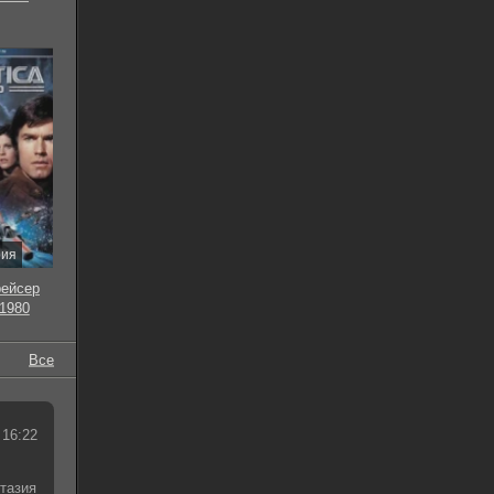
рия
рейсер
 1980
Все
 16:22
тазия