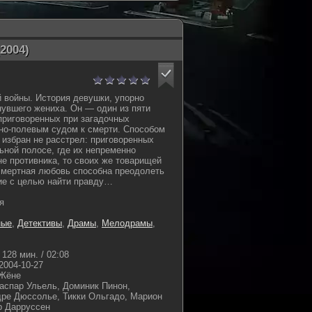
2004)
 войны. История девушки, упорно
увшего жениха. Он — один из пяти
приговоренных при загадочных
но-полевым судом к смерти. Способом
 избран не расстрел: приговоренных
ьной полосе, где их непременно
не противника, то своих же товарищей
смертная любовь способна преодолеть
ие с целью найти правду…
я
ные
,
Детективы
,
Драмы
,
Мелодрамы
,
128 мин. / 02:08
2004-10-27
 Жёне
Гаспар Ульель, Доминик Пинон,
дре Дюссолье, Тикки Ольгадо, Марион
р Дарруссен