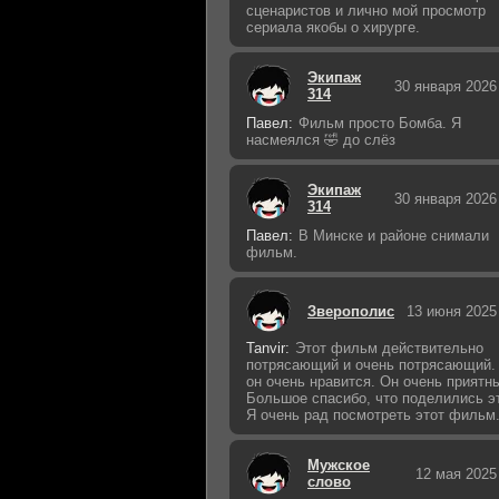
сценаристов и лично мой просмотр
сериала якобы о хирурге.
Экипаж
30 января 2026
314
Павел:
Фильм просто Бомба. Я
насмеялся 🤣 до слёз
Экипаж
30 января 2026
314
Павел:
В Минске и районе снимали
фильм.
Зверополис
13 июня 2025
Tanvir:
Этот фильм действительно
потрясающий и очень потрясающий.
он очень нравится. Он очень приятн
Большое спасибо, что поделились э
Я очень рад посмотреть этот фильм
Мужское
12 мая 2025
слово