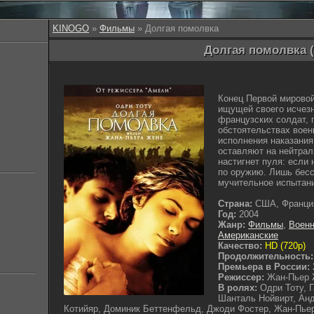
KINOGO
»
Фильмы
» Долгая помолвка
Долгая помолвка (
Конец Первой мировой
ищущей своего исчезн
французских солдат, 
обстоятельствах воен
исполнения наказания
оставляют на нейтрал
настигнет пуля: если 
по оружию. Лишь бес
мучительное испытан
Страна:
США, Франци
Год:
2004
Жанр:
Фильмы
,
Воен
Американские
Качество:
HD (720p)
Продолжительность:
Премьера в России:
Режиссер:
Жан-Пьер
В ролях:
Одри Тоту, 
Шанталь Нойвирт, Ан
Котийяр, Доминик Беттенфельд, Джоди Фостер, Жан-Пье