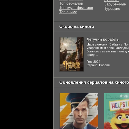
Топ сериалов
Зарубежные
Топ мультфильмов
Турецкие
Топ аниме
Скоро на киного
Летучий корабль
Царь знакомит Забаву с По
уверенным в себе наследни
богатого семейства, польз
среди...
Год: 2024
Страна: Россия
Обновления сериалов на киного