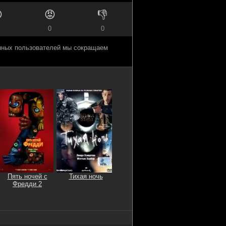

😡
👎
0
0
анных пользователей мы сокращаем
Пять ночей с
Тихая ночь
Фредди 2