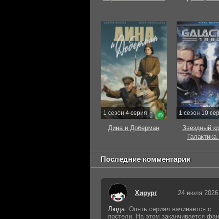
1 сезон 4 серия
1 сезон 10 се
Дина и Доберман
Звездный к
Галактика
Последние комментарии
Хирург
24 июля 2026
Люда:
Опять сериал начинается с
постели. На этом заканчивается фан