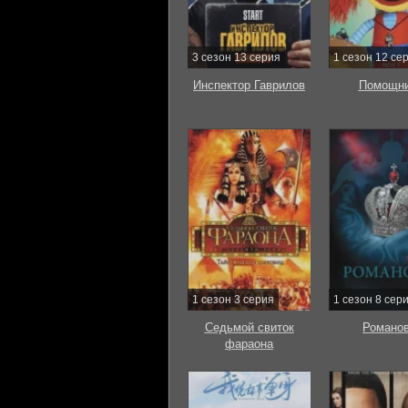
3 сезон 13 серия
1 сезон 12 се
Инспектор Гаврилов
Помощни
1 сезон 3 серия
1 сезон 8 сер
Седьмой свиток
Романо
фараона