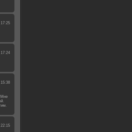
 17:25
 17:24
 15:38
 Мне
ый.
тим.
.
 22:15