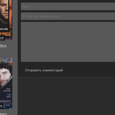
рия
бега
Отправить комментарий
ия
ваго