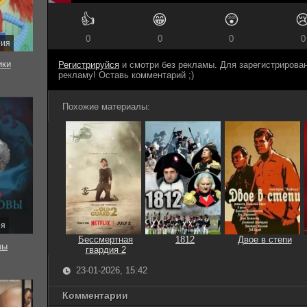
👍
😁
😲

0
0
0
0
рия
ки
Регистрируйся
и смотри без рекламы. Для зарегистриров
рекламу! Оставь комментарий ;)
Похожие материалы:
ия
Бессмертная
1812
Двое в степи
вы
гвардия 2
23-01-2026, 15:42
Комментарии