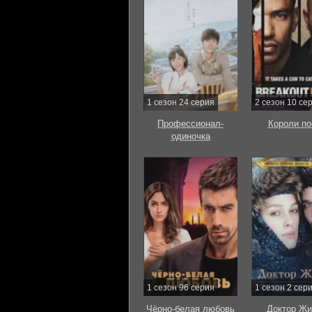
1 сезон 24 серия
2 сезон 10 се
Профессионал-
Короли по
одиночка
1 сезон 96 серия
1 сезон 2 сер
Чёрно-белая любовь
Доктор Жи