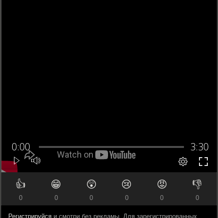
👍
😁
😲
😢
😡
👎
0
0
0
0
0
0
Регистрируйся
и смотри без рекламы. Для зарегистрированных