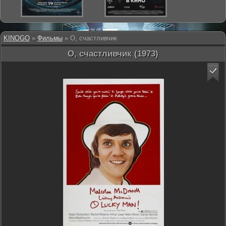
KINOGO
»
Фильмы
» О, счастливчик
О, счастливчик (1973)