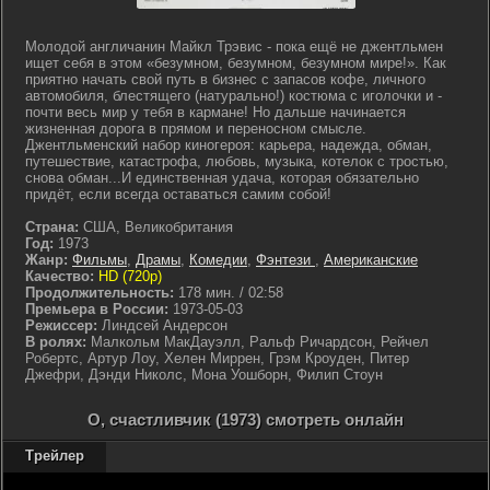
Молодой англичанин Майкл Трэвис - пока ещё не джентльмен
ищет себя в этом «безумном, безумном, безумном мире!». Как
приятно начать свой путь в бизнес с запасов кофе, личного
автомобиля, блестящего (натурально!) костюма с иголочки и -
почти весь мир у тебя в кармане! Но дальше начинается
жизненная дорога в прямом и переносном смысле.
Джентльменский набор киногероя: карьера, надежда, обман,
путешествие, катастрофа, любовь, музыка, котелок с тростью,
снова обман...И единственная удача, которая обязательно
придёт, если всегда оставаться самим собой!
Страна:
США, Великобритания
Год:
1973
Жанр:
Фильмы
,
Драмы
,
Комедии
,
Фэнтези
,
Американские
Качество:
HD (720p)
Продолжительность:
178 мин. / 02:58
Премьера в России:
1973-05-03
Режиссер:
Линдсей Андерсон
В ролях:
Малкольм МакДауэлл, Ральф Ричардсон, Рейчел
Робертс, Артур Лоу, Хелен Миррен, Грэм Кроуден, Питер
Джефри, Дэнди Николс, Мона Уошборн, Филип Стоун
О, счастливчик (1973) смотреть онлайн
Трейлер