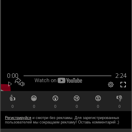
👍
😁
😲
😢
😡
👎
0
0
0
0
0
0
Регистрируйся
и смотри без рекламы. Для зарегистрированных
пользователей мы сокращаем рекламу! Оставь комментарий ;)