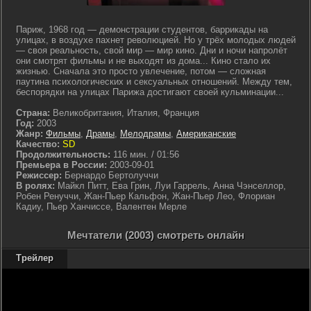
Париж, 1968 год — демонстрации студентов, баррикады на
улицах, в воздухе пахнет революцией. Но у трёх молодых людей
— своя реальность, свой мир — мир кино. Дни и ночи напролёт
они смотрят фильмы и не выходят из дома... Кино стало их
жизнью. Сначала это просто увлечение, потом — сложная
паутина психологических и сексуальных отношений. Между тем,
беспорядки на улицах Парижа достигают своей кульминации...
Страна:
Великобритания, Италия, Франция
Год:
2003
Жанр:
Фильмы
,
Драмы
,
Мелодрамы
,
Американские
Качество:
SD
Продолжительность:
116 мин. / 01:56
Премьера в России:
2003-09-01
Режиссер:
Бернардо Бертолуччи
В ролях:
Майкл Питт, Ева Грин, Луи Гаррель, Анна Чэнселлор,
Робен Ренуччи, Жан-Пьер Кальфон, Жан-Пьер Лео, Флориан
Кадиу, Пьер Ханчиссе, Валентен Мерле
Мечтатели (2003) смотреть онлайн
Трейлер