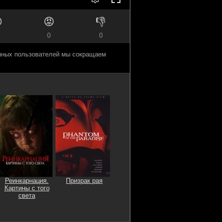

😡
👎
0
0
анных пользователей мы сокращаем
Реинкарнация.
Призрак рая
Картины с того
света