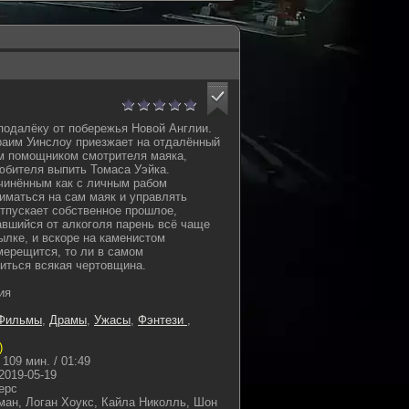
еподалёку от побережья Новой Англии.
аим Уинслоу приезжает на отдалённый
м помощником смотрителя маяка,
юбителя выпить Томаса Уэйка.
чинённым как с личным рабом
иматься на сам маяк и управлять
тпускает собственное прошлое,
авшийся от алкоголя парень всё чаще
ылке, и вскоре на каменистом
мерещится, то ли в самом
иться всякая чертовщина.
ия
Фильмы
,
Драмы
,
Ужасы
,
Фэнтези
,
)
109 мин. / 01:49
2019-05-19
ерс
ман, Логан Хоукс, Кайла Николль, Шон