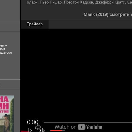
Кларк, Пьер Ришар, Престон Хадсон, Джеффри Кратс, С
Маяк (2019) смотреть
Трейлер
лем –
ком
ующегося