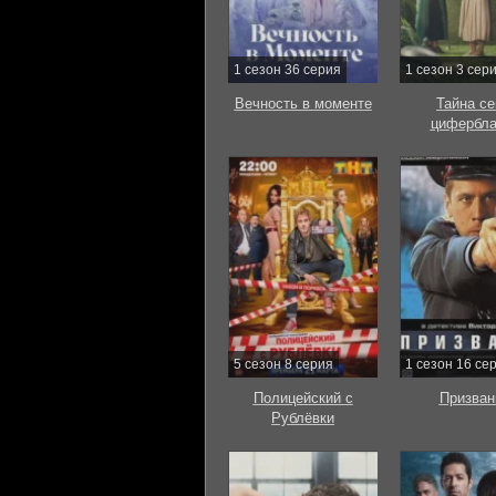
1 сезон 36 серия
1 сезон 3 сер
Вечность в моменте
Тайна с
цифербла
5 сезон 8 серия
1 сезон 16 се
Полицейский с
Призван
Рублёвки