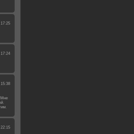
 17:25
 17:24
 15:38
 Мне
ый.
тим.
.
 22:15