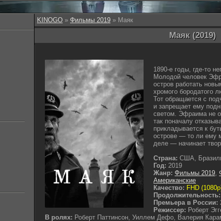
KINOGO
»
Фильмы 2019
» Маяк
Маяк (2019)
1890-е годы, где-то н
Молодой человек Эфр
остров работать новы
хромого бородатого л
Тот обращается с под
и запрещает ему подн
светом. Эфраима не о
так поначалу отказыв
прикладывается к бут
острове — то ли ему 
деле — начинает твор
Страна:
США, Бразил
Год:
2019
Жанр:
Фильмы 2019
,
Американские
Качество:
FHD (1080p
Продолжительность:
Премьера в России:
Режиссер:
Роберт Эгг
В ролях:
Роберт Паттинсон, Уиллем Дефо, Валерия Кара