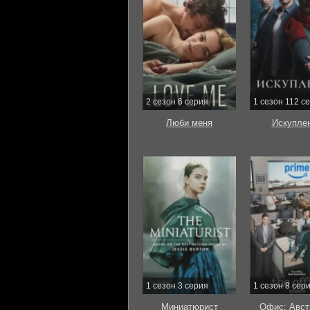
2 сезон 6 серия
1 сезон 112 с
Люби меня
Искупле
1 сезон 3 серия
1 сезон 8 сер
Миниатюрист
Офис: Авст