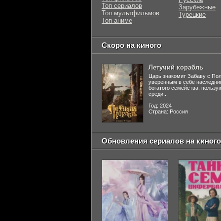
Топ сериалов
Зарубежные
Топ мультфильмов
Турецкие
Топ аниме
Скоро на киного
Летучий корабль
Царь знакомит Забаву с По
уверенным в себе наследни
богатого семейства, польз
среди...
Год: 2024
Страна: Россия
Обновления сериалов на киного