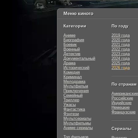
Меню киного
Категории
По году
Аниме
2019 года
Биография
2020 года
Боевик
2021 года
Военный
2022 года
Детектив
2023 года
Документальный
2024 года
Драма
2025 года
Исторический
2026 года
Комедия
Криминал
Мелодрама
По странам
Мультфильм
Приключения
Американские
Семейный
Российские
Триллер
Индийские
Ужасы
Немецкие
Фантастика
Французские
Фэнтези
Мультсериалы
Мультфильмы
Аниме сериалы
Сериалы
Топ фильмов
Русские