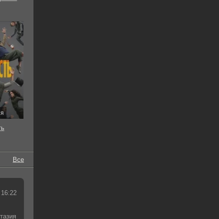
ия
ть
Все
 16:22
тазия