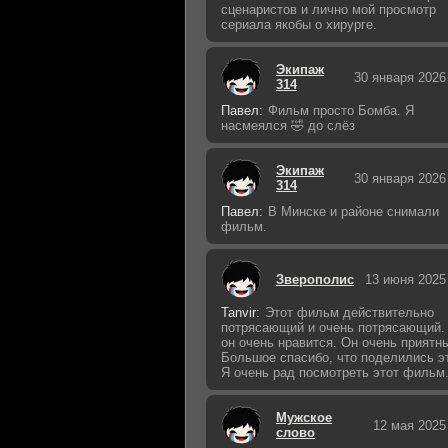
сценаристов и лично мой просмотр
сериала якобы о хирурге.
Экипаж
30 января 2026
314
Павел:
Фильм просто Бомба. Я
насмеялся 🤣 до слёз
Экипаж
30 января 2026
314
Павел:
В Минске и районе снимали
фильм.
Зверополис
13 июня 2025
Tanvir:
Этот фильм действительно
потрясающий и очень потрясающий.
он очень нравится. Он очень приятн
Большое спасибо, что поделились э
Я очень рад посмотреть этот фильм
Мужское
12 мая 2025
слово