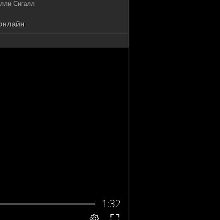
алли Сигалл
 онлайн