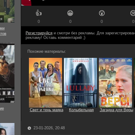
👍
😁
😲

ия
0
0
0
0
еми
Регистрируйся
и смотри без рекламы. Для зарегистриров
тов
рекламу! Оставь комментарий ;)
Похожие материалы:
рия
ие
Свет и тень маяка
Колыбельная
Загадка для Веры
23-01-2026, 20:48