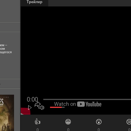
Трейлер
лем –
ком
ующегося
👍
😁
😲

0
0
0
0