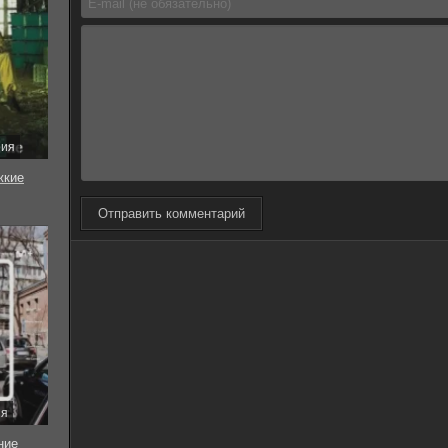
рия
жкие
Отправить комментарий
ия
ние