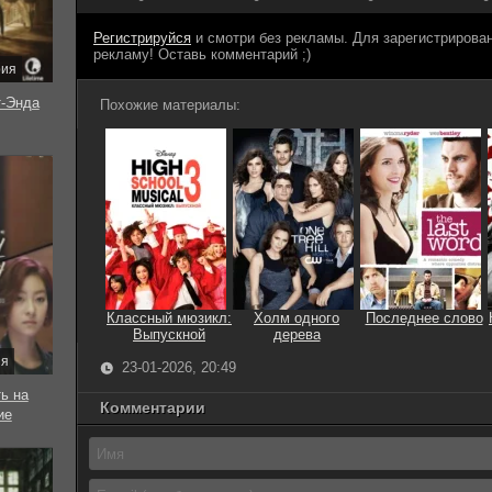
Регистрируйся
и смотри без рекламы. Для зарегистриров
рекламу! Оставь комментарий ;)
рия
-Энда
Похожие материалы:
Классный мюзикл:
Холм одного
Последнее слово
Выпускной
дерева
ия
23-01-2026, 20:49
ь на
Комментарии
ие