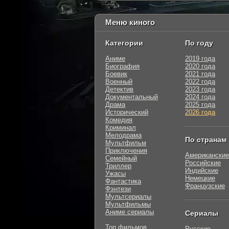
Меню киного
Категории
По году
Аниме
2019 года
Биография
2020 года
Боевик
2021 года
Военный
2022 года
Детектив
2023 года
Документальный
2024 года
Драма
2025 года
Исторический
2026 года
Комедия
Криминал
Мелодрама
По странам
Мультфильм
Приключения
Американские
Семейный
Российские
Триллер
Индийские
Ужасы
Немецкие
Фантастика
Французские
Фэнтези
Мультсериалы
Мультфильмы
Аниме сериалы
Сериалы
Топ фильмов
Русские