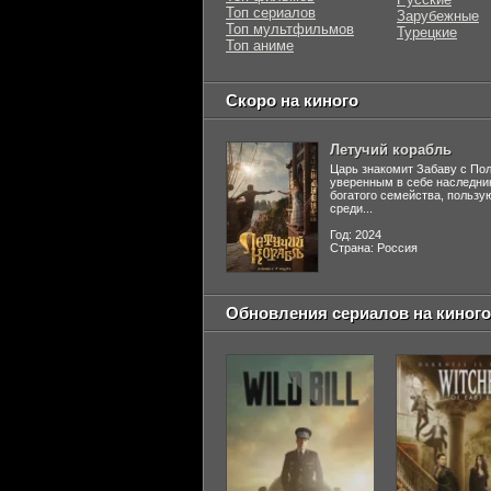
Топ сериалов
Зарубежные
Топ мультфильмов
Турецкие
Топ аниме
Скоро на киного
Летучий корабль
Царь знакомит Забаву с По
уверенным в себе наследни
богатого семейства, польз
среди...
Год: 2024
Страна: Россия
Обновления сериалов на киного