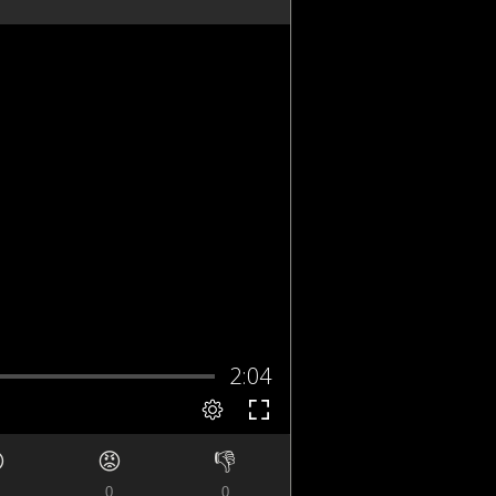

😡
👎
0
0