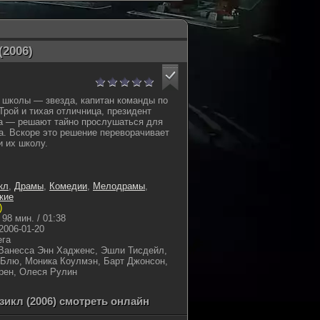
2006)
 школы — звезда, капитан команды по
Трой и тихая отличница, президент
ла — решают тайно прослушаться для
. Вскоре это решение переворачивает
и их школу.
кл
,
Драмы
,
Комедии
,
Мелодрамы
,
кие
)
98 мин. / 01:38
2006-01-20
ега
Ванесса Энн Хадженс, Эшли Тисдейл,
 Блю, Моника Коулмэн, Барт Джонсон,
рен, Олеся Рулин
икл (2006) смотреть онлайн