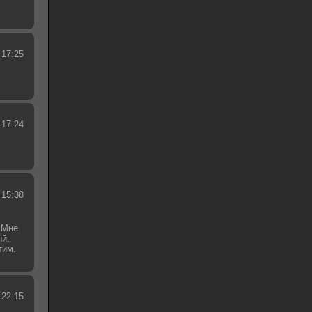
 17:25
 17:24
 15:38
 Мне
ый.
тим.
.
 22:15