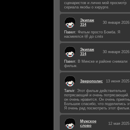
сценаристов и лично мой просмотр
сериала якобы о хирурге.
Экипаж
30 января 2026
314
Павел:
Фильм просто Бомба. Я
насмеялся 🤣 до слёз
Экипаж
30 января 2026
314
Павел:
В Минске и районе снимали
фильм.
Зверополис
13 июня 2025
Tanvir:
Этот фильм действительно
потрясающий и очень потрясающий.
он очень нравится. Он очень приятн
Большое спасибо, что поделились э
Я очень рад посмотреть этот фильм
Мужское
12 мая 2025
слово