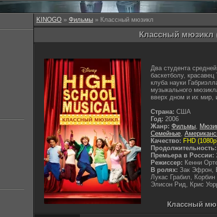
KINOGO
»
Фильмы
» Классный мюзикл
Классный мюзикл (
Два студента средней
баскетболу, красавец 
клуба науки Габриэл
музыкального мюзикла
вверх дном и их мир, 
Страна:
США
Год:
2006
Жанр:
Фильмы
,
Мюзи
Семейные
,
Американс
Качество:
FHD (1080p
Продолжительность:
Премьера в России:
Режиссер:
Кенни Орт
В ролях:
Зак Эфрон, 
Лукас Грабил, Корбин
Элисон Рид, Крис Уор
Классный мюз