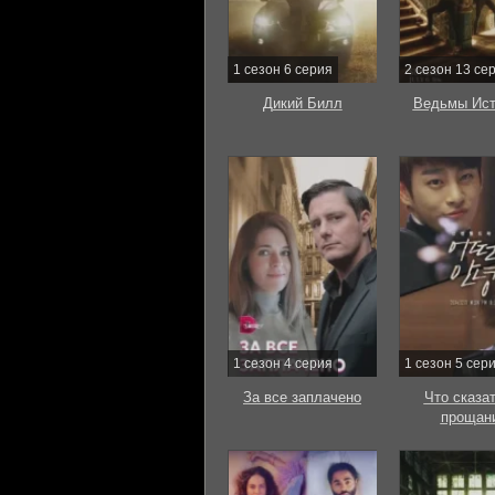
1 сезон 6 серия
2 сезон 13 се
Дикий Билл
Ведьмы Ист
1 сезон 4 серия
1 сезон 5 сер
За все заплачено
Что сказат
прощан