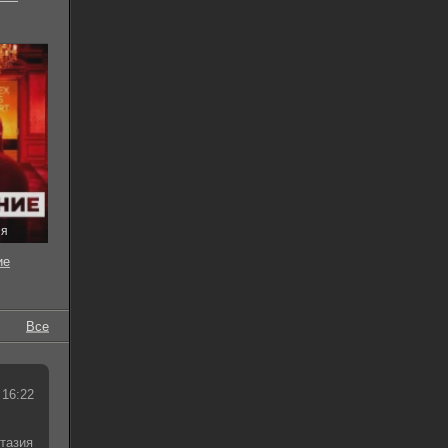
ия
ие
Все
 16:22
тазия