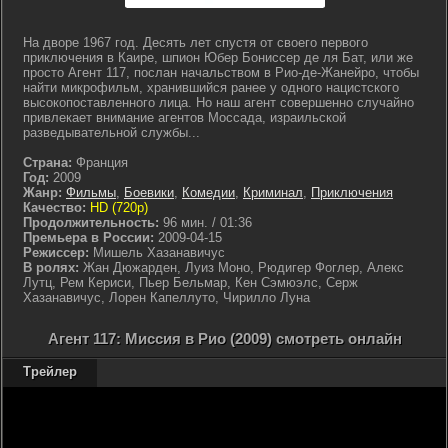
На дворе 1967 год. Десять лет спустя от своего первого
приключения в Каире, шпион Юбер Бониссер де ля Бат, или же
просто Агент 117, послан начальством в Рио-де-Жанейро, чтобы
найти микрофильм, хранившийся ранее у одного нацистского
высокопоставленного лица. Но наш агент совершенно случайно
привлекает внимание агентов Моссада, израильской
разведывательной службы...
Страна:
Франция
Год:
2009
Жанр:
Фильмы
,
Боевики
,
Комедии
,
Криминал
,
Приключения
Качество:
HD (720p)
Продолжительность:
96 мин. / 01:36
Премьера в России:
2009-04-15
Режиссер:
Мишель Хазанавичус
В ролях:
Жан Дюжарден, Луиз Моно, Рюдигер Фоглер, Алекс
Лутц, Рем Кериси, Пьер Бельмар, Кен Сэмюэлс, Серж
Хазанавичус, Лорен Капеллуто, Чирилло Луна
Агент 117: Миссия в Рио (2009) смотреть онлайн
Трейлер