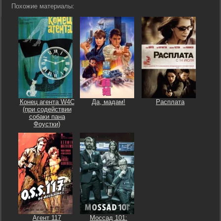
Похожие материалы:
Конец агента W4C
Да, мадам!
Расплата
(при содействии
собаки пана
Фоустки)
Агент 117
Моссад 101: