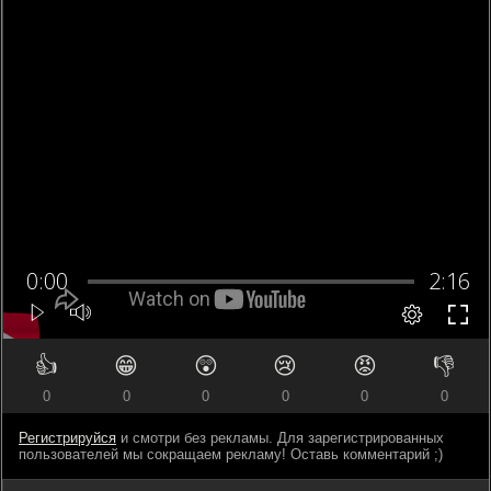
👍
😁
😲
😢
😡
👎
0
0
0
0
0
0
Регистрируйся
и смотри без рекламы. Для зарегистрированных
пользователей мы сокращаем рекламу! Оставь комментарий ;)