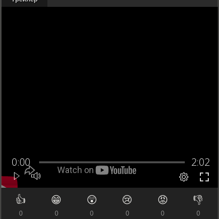
👍
😁
😲
😢
😡
👎
0
0
0
0
0
0