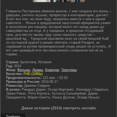
Гэбриела Пастернака обижали многие, с кем сводила его жизнь –
девушка, учитель музыки, профессор в консерватории, дантист.
И вот все они, на свою беду, оказались вместе с ним в одном
самолете… Ночью в придорожной закусочной официантка узнает
в посетителе ростовщика, который много лет назад довел до
самоубийства ее отца. А у поварихи, в прошлом отсидевшей
срок, для мести такому гаду сразу нашлось средство –
крысиный яд… Городской красавчик ехал на своей мощной Audi
по пустынной дороге и решил обогнать старый Peugeot, но
сидевший за рулем провинциальный упырь решил не уступать. И
вот уже кровавый итог бессмысленного соперничества не за
горами…
Страна:
Аргентина, Испания
Год:
2014
Жанр:
Фильмы
,
Драмы
,
Комедии
,
Триллеры
Качество:
FHD (1080p)
Продолжительность:
122 мин. / 02:02
Премьера в России:
2014-05-17
Режиссер:
Дамиан Сифрон
В ролях:
Рикардо Дарин, Оскар Мартинес, Леонардо Сбаралья,
Эрика Ривас, Рита Кортесе, Хульета Сильберберг, Дарио
Грандинетти, Мария Онетто, Нэнси Дуплаа, Осмар Нуньес
Дикие истории (2014) смотреть онлайн
Трейлер