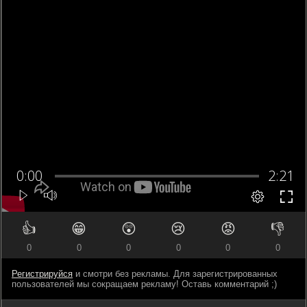
👍
😁
😲
😢
😡
👎
0
0
0
0
0
0
Регистрируйся
и смотри без рекламы. Для зарегистрированных
пользователей мы сокращаем рекламу! Оставь комментарий ;)