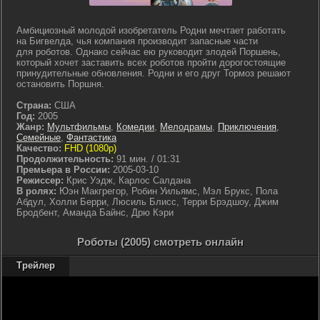
Амбициозный молодой изобретатель Родни мечтает работать
на Бигвелда, чья компания производит запасные части
для роботов. Однако сейчас ею руководит злодей Поршень,
который хочет заставить всех роботов пройти дорогостоящие
принудительные обновления. Родни и его друг Тормоз решают
остановить Поршня.
Страна:
США
Год:
2005
Жанр:
Мультфильмы
,
Комедии
,
Мелодрамы
,
Приключения
,
Семейные
,
Фантастика
Качество:
FHD (1080p)
Продолжительность:
91 мин. / 01:31
Премьера в России:
2005-03-10
Режиссер:
Крис Уэдж, Карлос Салдана
В ролях:
Юэн Макгрегор, Робин Уильямс, Мэл Брукс, Пола
Абдул, Холли Берри, Люсиль Блисс, Терри Брэдшоу, Джим
Бродбент, Аманда Байнс, Дрю Кэри
Роботы (2005) смотреть онлайн
Трейлер