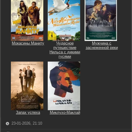
Мокасины Маниту
Чудесное
Мужчина с
путешествие
заснеженной реки
Нильса с дикими
гусями
Запах успеха
Миклухо-Маклай
23-01-2026, 21:10