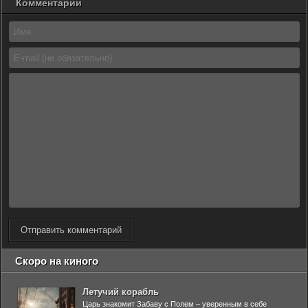
Комментарии
Отправить комментарий
Скоро на киного
Летучий корабль
Царь знакомит Забаву с Полем – уверенным в себе