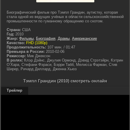
Биографический фильм про Тэмпл Грандин, аутистку, которая
стала одной из ведущих учёных в области сельскохозяйственной
промышленности по гуманному обращению со скотом.
Страна:
США
Год:
2010
Жанр:
Фильмы
,
Биография
,
Драмы
,
Американские
Качество:
FHD (1080p)
Продолжительность:
107 мин. / 01:47
Премьера в России:
2010-02-06
Режиссер:
Мик Джексон
В ролях:
Клэр Дэйнс, Джулия Ормонд, Дэвид Стрэтэйрн, Кэтрин
О’Хара, Стефани Фэраси, Бэрри Табб, Мелисса Фарман, Стив
Ширер, Ричард Диллард, Дженна Хьюз
Тэмпл Грандин (2010) смотреть онлайн
Трейлер