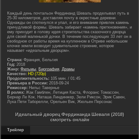
Каждый день почтальон Фердинанд Шеваль проделывал путь в
25-30 километров, доставляя почту в окрестные деревни.
Однажды он споткнулся и упал, и его внимание привлек камень
причудливой формы. Шеваль забирает «камень преткновения», и
ему приходит в голову идея строительства сказочного дворца
для своей маленькой дочки. В течение последующих 33 лет он в
свободное от работы время на купленном в Отриве небольшом
клочке земли возводит удивительное строение, которое
называет «идеальным дворцом».
Страна:
Франция, Бельгия
Год:
2018
Жанр:
Фильмы
,
Биография
,
Драмы
Качество:
HD (720p)
Продолжительность:
105 мин. / 01:45
Премьера в России:
2018-09-24
Режиссер:
Нильс Тавернье
В ролях:
Жак Гамблен, Летиция Каста, Флоранс Томассен,
Бернар Ле Кок, Наташа Линдинжер, Зели Риксон, Эрик Савен,
Лука Пети Таборелли, Орельен Вик, Жюльен Персонас
Идеальный дворец Фердинанда Шеваля (2018)
смотреть онлайн
Трейлер