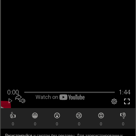
👍
😁
😲
😢
😡
👎
0
0
0
0
0
0
Регистрируйся
и смотри без рекламы. Для зарегистрированных