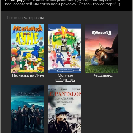
пользователей мы сокращаем рекламу! Оставь комментарий ;)
Похожие материалы:
Незнайка на Луне
Могучие
Фердинанд
рейнджеры