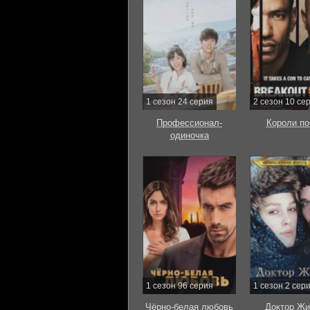
1 сезон 24 серия
2 сезон 10 се
Профессионал-
Короли по
одиночка
1 сезон 96 серия
1 сезон 2 сер
Чёрно-белая любовь
Доктор Жи