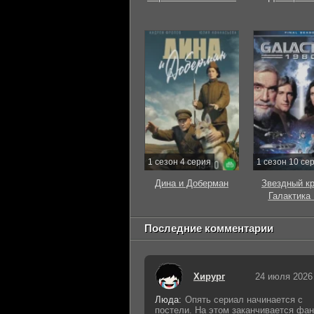
1 сезон 4 серия
1 сезон 10 се
Дина и Доберман
Звездный к
Галактика
Последние комментарии
Хирург
24 июля 2026
Люда:
Опять сериал начинается с
постели. На этом заканчивается фан