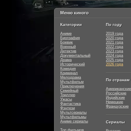
Меню киного
Категории
По году
Аниме
2019 года
Биография
2020 года
Боевик
2021 года
Военный
2022 года
Детектив
2023 года
Документальный
2024 года
Драма
2025 года
Исторический
2026 года
Комедия
Криминал
Мелодрама
По странам
Мультфильм
Приключения
Американские
Семейный
Российские
Триллер
Индийские
Ужасы
Немецкие
Фантастика
Французские
Фэнтези
Мультсериалы
Мультфильмы
Аниме сериалы
Сериалы
Топ фильмов
Русские