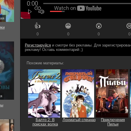
рия
👍
😁
😲

ки
0
0
0
0
Регистрируйся
и смотри без рекламы. Для зарегистриров
рекламу! Оставь комментарий ;)
Похожие материалы:
ия
вы
Балто 2: В
Лохматый спецназ
Приключения
поисках волка
Пильи