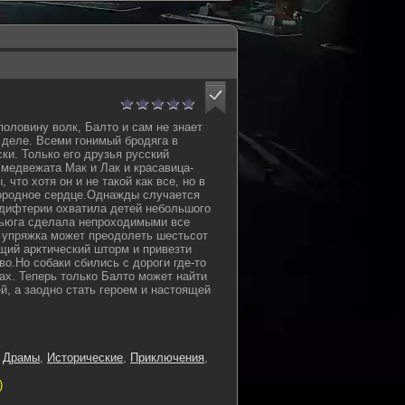
половину волк, Балто и сам не знает
м деле. Всеми гонимый бродяга в
ки. Только его друзья русский
 медвежата Мак и Лак и красавица-
 что хотя он и не такой как все, но в
городное сердце.Однажды случается
 дифтерии охватила детей небольшого
вьюга сделала непроходимыми все
 упряжка может преодолеть шестьсот
ий арктический шторм и привезти
о.Но собаки сбились с дороги где-то
ах. Теперь только Балто может найти
й, а заодно стать героем и настоящей
,
Драмы
,
Исторические
,
Приключения
,
)