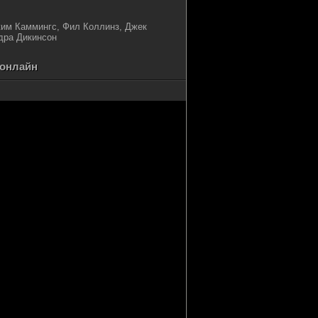
жим Каммингс, Фил Коллинз, Джек
дра Дикинсон
 онлайн