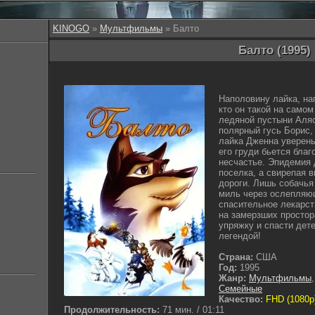
KINOGO
»
Мультфильмы
» Балто
Балто (1995)
Наполовину лайка, на
кто он такой на само
ледяной пустыни Аляс
полярный гусь Борис,
лайка Дженна уверены,
его груди бьется бла
несчастье. Эпидемия
поселка, а свирепая 
дороги. Лишь собачья
миль через ослепляющ
спасительное лекарств
на замерзших простор
упряжку и спасти дете
легендой!
Страна:
США
Год:
1995
Жанр:
Мультфильмы
Семейные
Качество:
FHD (1080p
Продолжительность:
71 мин. / 01:11