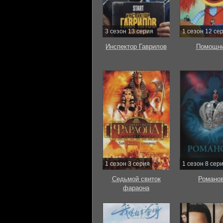
3 сезон 13 серия
1 сезон 12 се
Инспектор Гаврилов
Помощни
1 сезон 3 серия
1 сезон 8 сер
Седьмой свиток
Романо
фараона