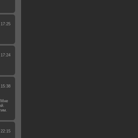
 17:25
 17:24
 15:38
 Мне
ый.
тим.
.
 22:15