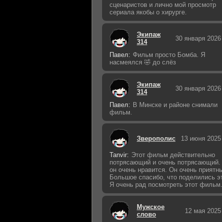
сценаристов и лично мой просмотр
сериала якобы о хирурге.
Экипаж
30 января 2026
314
Павел:
Фильм просто Бомба. Я
насмеялся 🤣 до слёз
Экипаж
30 января 2026
314
Павел:
В Минске и районе снимали
фильм.
Зверополис
13 июня 2025
Tanvir:
Этот фильм действительно
потрясающий и очень потрясающий.
он очень нравится. Он очень приятн
Большое спасибо, что поделились э
Я очень рад посмотреть этот фильм
Мужское
12 мая 2025
слово