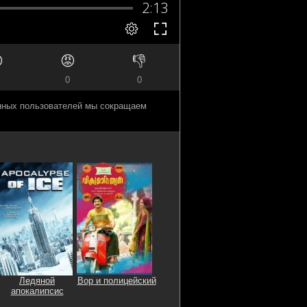

😡
👎
0
0
анных пользователей мы сокращаем
Ледяной
Вор и полицейский
апокалипсис