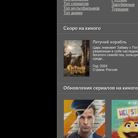
Топ сериалов
Зарубежные
Топ мультфильмов
Турецкие
Топ аниме
Скоро на киного
Летучий корабль
Царь знакомит Забаву с По
уверенным в себе наследни
богатого семейства, польз
среди...
Год: 2024
Страна: Россия
Обновления сериалов на киного