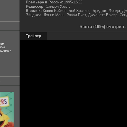
Премьера в России:
1995-12-22
Режиссер:
Саймон Уэллс
В ролях:
Кевин Бейкон, Боб Хоскинс, Бриджит Фонда, Д
Эйнджел, Дэнни Манн, Робби Рист, Джульетт Брюэр, Сан
Балто (1995) смотреть
Трейлер
лем –
ком
ующегося