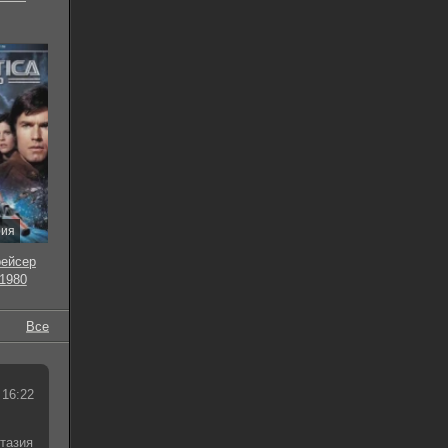
рия
рейсер
 1980
Все
 16:22
тазия