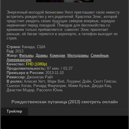
Энергичный молодой бизнесмен Уилл приглашает свою невесту
встретить рождество у его родителей. Красотка Элис, которой
предстоит увидеть своих будущих свёкров впервые, изрядно
нервничает перед поездкой. Поводов для беспокойства со
временем только прибавляется: самолет Элис прилетает
раньше, её багаж теряется в аэропорте, а телефон выходит из
строя.
Страна:
Канада, США
Год:
2013
Жанр:
Фильмы
,
Драмы
,
Комедии
,
Мелодрамы
,
Семейные
,
Американские
Качество:
FHD (1080p)
Продолжительность:
87 мин. / 01:27
Премьера в России:
2013-11-10
Режиссер:
Джонатан Райт
В ролях:
Алисия Уитт, Марк Виб, Лоуренс Дэйн, Скотт Гибсон,
Сьюзэн Хоган, Ричард Фицпатрик, Мими Кузык, Джуда Кац,
Джастин Мэдер, Расселл Юэнь
Рождественская путаница (2013) смотреть онлайн
Трейлер