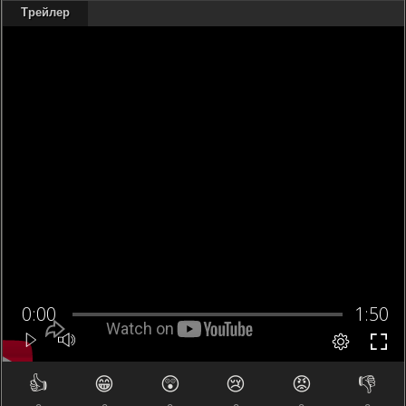
Трейлер
👍
😁
😲
😢
😡
👎