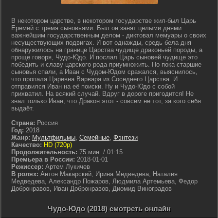
В некотором царстве, в некотором государстве жил-был Царь
Еремей с тремя сыновьями. Был он занят целыми днями
важнейшим государственным делом - диктовал мемуары о своих
несуществующих подвигах. И вот однажды, средь бела дня
обнаружилось на границе Царства чудище драконьей породы, а
проще говоря, Чудо-Юдо. И послал Царь сыновей чудище это
победить и славу царского рода приумножить. Но пока старшие
сыновья спали, а Иван с Чудом-Юдом сражался, выяснилось,
что пропала Царевна Варвара из Соседнего Царства. И
отправился Иван на её поиски. Ну и Чудо-Юдо с собой
прихватил. На всякий случай. Вдруг в дороге пригодится! Не
знал только Иван, что Дракон этот - совсем не тот, за кого себя
выдаёт.
Страна:
Россия
Год:
2018
Жанр:
Мультфильмы
,
Семейные
,
Фэнтези
Качество:
HD (720p)
Продолжительность:
75 мин. / 01:15
Премьера в России:
2018-01-01
Режиссер:
Артем Лукичев
В ролях:
Антон Макарский, Ирина Медведева, Наталия
Медведева, Александр Пожаров, Людмила Артемьева, Федор
Добронравов, Иван Добронравов, Диомид Виноградов
Чудо-Юдо (2018) смотреть онлайн