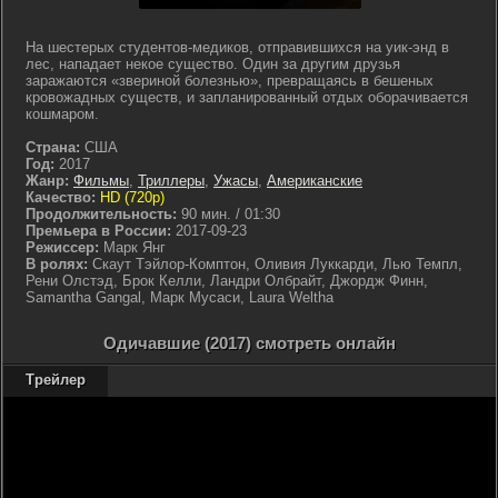
На шестерых студентов-медиков, отправившихся на уик-энд в
лес, нападает некое существо. Один за другим друзья
заражаются «звериной болезнью», превращаясь в бешеных
кровожадных существ, и запланированный отдых оборачивается
кошмаром.
Страна:
США
Год:
2017
Жанр:
Фильмы
,
Триллеры
,
Ужасы
,
Американские
Качество:
HD (720p)
Продолжительность:
90 мин. / 01:30
Премьера в России:
2017-09-23
Режиссер:
Марк Янг
В ролях:
Скаут Тэйлор-Комптон, Оливия Луккарди, Лью Темпл,
Рени Олстэд, Брок Келли, Ландри Олбрайт, Джордж Финн,
Samantha Gangal, Марк Мусаси, Laura Weltha
Одичавшие (2017) смотреть онлайн
Трейлер