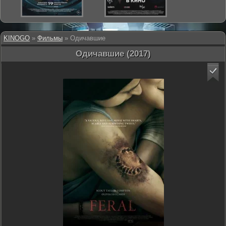
KINOGO
»
Фильмы
» Одичавшие
Одичавшие (2017)