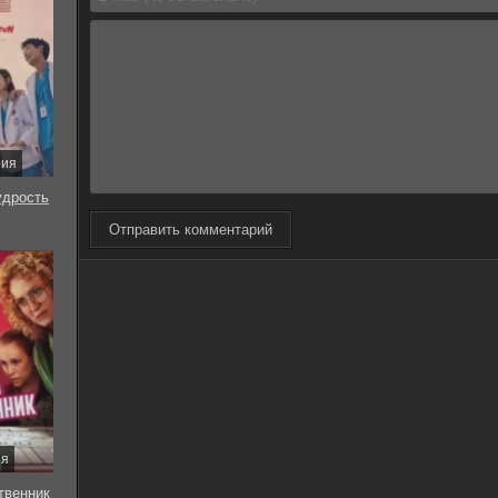
рия
удрость
Отправить комментарий
ия
твенник