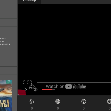
лем –
ком
ующегося
👍
😁
😲

0
0
0
0