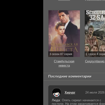
3 сезон 87 серия
1 сезон 4 сер
Стамбульская
Седдулбахир 
невеста
Последние комментарии
Хирург
24 июля 2026
Люда:
Опять сериал начинается с
постели. На этом заканчивается фан