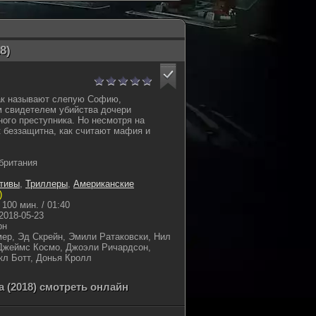
8)
как называют слепую Софию,
м свидетелем убийства дочери
ого преступника. Но несмотря на
к беззащитна, как считают мафия и
британия
тивы
,
Триллеры
,
Американские
)
100 мин. / 01:40
2018-05-23
рн
ер, Эд Скрейн, Эмили Ратаковски, Нил
 Джеймс Космо, Джоэли Ричардсон,
л Ботт, Донья Кролл
 (2018) смотреть онлайн