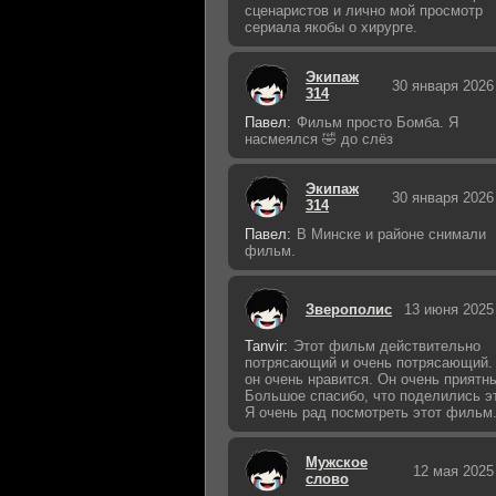
сценаристов и лично мой просмотр
сериала якобы о хирурге.
Экипаж
30 января 2026
314
Павел:
Фильм просто Бомба. Я
насмеялся 🤣 до слёз
Экипаж
30 января 2026
314
Павел:
В Минске и районе снимали
фильм.
Зверополис
13 июня 2025
Tanvir:
Этот фильм действительно
потрясающий и очень потрясающий.
он очень нравится. Он очень приятн
Большое спасибо, что поделились э
Я очень рад посмотреть этот фильм
Мужское
12 мая 2025
слово