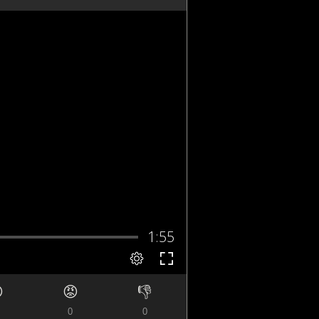

😡
👎
0
0