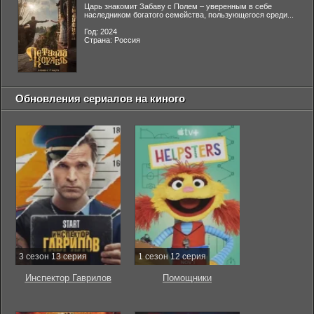
Царь знакомит Забаву с Полем – уверенным в себе
наследником богатого семейства, пользующегося среди...
Год: 2024
Страна: Россия
Обновления сериалов на киного
3 сезон 13 серия
1 сезон 12 серия
Инспектор Гаврилов
Помощники