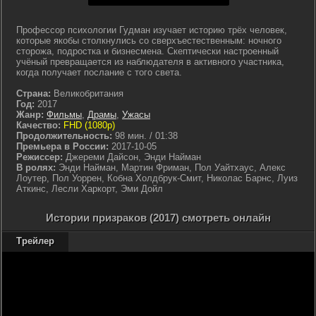
Профессор психологии Гудман изучает историю трёх человек,
которые якобы столкнулись со сверхъестественным: ночного
сторожа, подростка и бизнесмена. Скептически настроенный
учёный превращается из наблюдателя в активного участника,
когда получает послание с того света.
Страна:
Великобритания
Год:
2017
Жанр:
Фильмы
,
Драмы
,
Ужасы
Качество:
FHD (1080p)
Продолжительность:
98 мин. / 01:38
Премьера в России:
2017-10-05
Режиссер:
Джереми Дайсон, Энди Найман
В ролях:
Энди Найман, Мартин Фриман, Пол Уайтхаус, Алекс
Лоутер, Пол Уоррен, Кобна Холдбрук-Смит, Николас Барнс, Луиз
Аткинс, Лесли Харкорт, Эми Дойл
Истории призраков (2017) смотреть онлайн
Трейлер