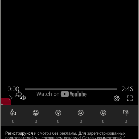
👍
😁
😲
😢
😡
👎
0
0
0
0
0
0
Регистрируйся
и смотри без рекламы. Для зарегистрированных
пользователей мы сокращаем рекламу! Оставь комментарий ;)