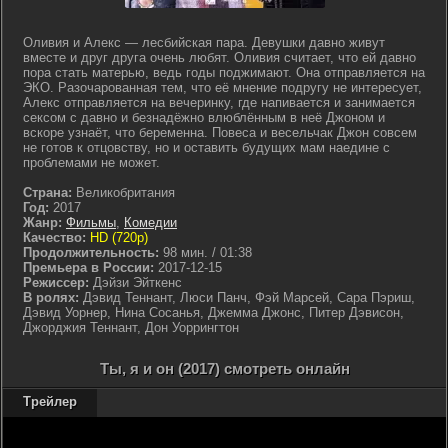
Оливия и Алекс — лесбийская пара. Девушки давно живут
вместе и друг друга очень любят. Оливия считает, что ей давно
пора стать матерью, ведь годы поджимают. Она отправляется на
ЭКО. Разочарованная тем, что её мнение подругу не интересует,
Алекс отправляется на вечеринку, где напивается и занимается
сексом с давно и безнадёжно влюблённым в неё Джоном и
вскоре узнаёт, что беременна. Повеса и весельчак Джон совсем
не готов к отцовству, но и оставить будущих мам наедине с
проблемами не может.
Страна:
Великобритания
Год:
2017
Жанр:
Фильмы
,
Комедии
Качество:
HD (720p)
Продолжительность:
98 мин. / 01:38
Премьера в России:
2017-12-15
Режиссер:
Дэйзи Эйткенс
В ролях:
Дэвид Теннант, Люси Панч, Фэй Марсей, Сара Пэриш,
Дэвид Уорнер, Нина Сосанья, Джемма Джонс, Питер Дэвисон,
Джорджия Теннант, Дон Уоррингтон
Ты, я и он (2017) смотреть онлайн
Трейлер