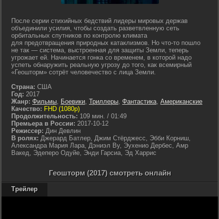
После серии стихийных бедствий лидеры мировых держав
объединили усилия, чтобы создать разветвленную сеть
орбитальных спутников по контролю климата
для предотвращения природных катаклизмов. Но что-то пошло
не так — система, выстроенная для защиты Земли, теперь
угрожает ей. Начинается гонка со временем, в которой надо
успеть обнаружить реальную угрозу до того, как всемирный
«Геошторм» сотрёт человечество с лица Земли.
Страна:
США
Год:
2017
Жанр:
Фильмы
,
Боевики
,
Триллеры
,
Фантастика
,
Американские
Качество:
FHD (1080p)
Продолжительность:
109 мин. / 01:49
Премьера в России:
2017-10-12
Режиссер:
Дин Девлин
В ролях:
Джерард Батлер, Джим Стёрджесс, Эбби Корниш,
Александра Мария Лара, Дэниэл Ву, Эухенио Дербес, Амр
Вакед, Эдеперо Одуйе, Энди Гарсиа, Эд Харрис
Геошторм (2017) смотреть онлайн
Трейлер