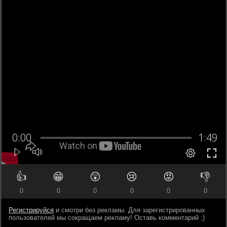
👍
😁
😲
😢
😡
👎
0
0
0
0
0
0
Регистрируйся
и смотри без рекламы. Для зарегистрированных
пользователей мы сокращаем рекламу! Оставь комментарий ;)