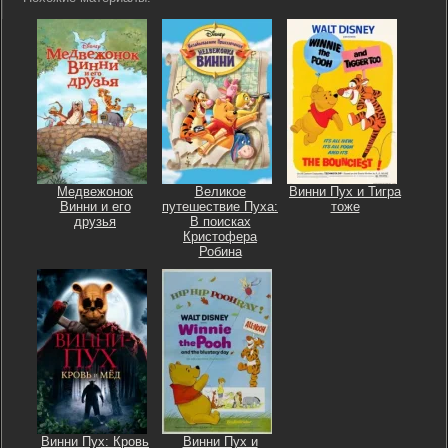
Медвежонок
Великое
Винни Пух и Тигра
Винни и его
путешествие Пуха:
тоже
друзья
В поисках
Кристофера
Робина
Винни Пух: Кровь
Винни Пух и