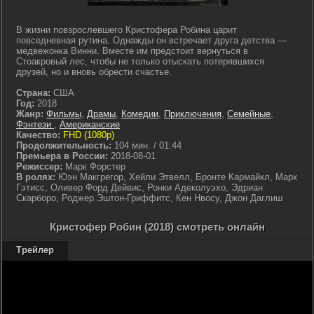
В жизни повзрослевшего Кристофера Робина царит
повседневная рутина. Однажды он встречает друга детства —
медвежонка Винни. Вместе им предстоит вернуться в
Стоакровый лес, чтобы не только отыскать потерявшихся
друзей, но и вновь обрести счастье.
Страна:
США
Год:
2018
Жанр:
Фильмы
,
Драмы
,
Комедии
,
Приключения
,
Семейные
,
Фэнтези
,
Американские
Качество:
FHD (1080p)
Продолжительность:
104 мин. / 01:44
Премьера в России:
2018-08-01
Режиссер:
Марк Форстер
В ролях:
Юэн Макгрегор, Хейли Этвелл, Бронте Кармайкл, Марк
Гэтисс, Оливер Форд Дейвис, Ронки Адеколуэхо, Эдриан
Скарборо, Роджер Эштон-Гриффитс, Кен Нвосу, Джон Даглиш
Кристофер Робин (2018) смотреть онлайн
Трейлер