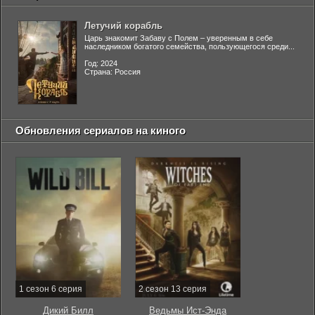
Летучий корабль
Царь знакомит Забаву с Полем – уверенным в себе
наследником богатого семейства, пользующегося среди...
Год: 2024
Страна: Россия
Обновления сериалов на киного
1 сезон 6 серия
2 сезон 13 серия
Дикий Билл
Ведьмы Ист-Энда