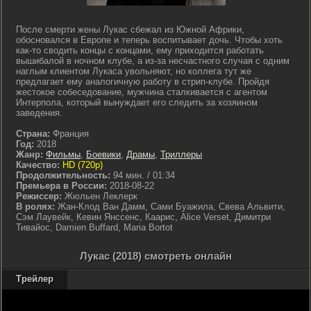
После смерти жены Лукас сбежал из Южной Африки,
обосновался в Европе и теперь воспитывает дочь. Чтобы хоть
как-то сводить концы с концами, ему приходится работать
вышибалой в ночном клубе, а из-за несчастного случая с одним
наглым клиентом Лукаса увольняют, но коллега тут же
предлагает ему аналогичную работу в стрип-клубе. Пройдя
жестокое собеседование, мужчина сталкивается с агентом
Интерпола, который вынуждает его следить за хозяином
заведения.
Страна:
Франция
Год:
2018
Жанр:
Фильмы
,
Боевики
,
Драмы
,
Триллеры
Качество:
HD (720p)
Продолжительность:
94 мин. / 01:34
Премьера в России:
2018-08-22
Режиссер:
Жюльен Леклерк
В ролях:
Жан-Клод Ван Дамм, Сами Буажила, Свева Альвити,
Сэм Лаувейк, Кевин Янссенс, Каарис, Alice Verset, Димитри
Тивайос, Damien Buffard, Maria Bortot
Лукас (2018) смотреть онлайн
Трейлер