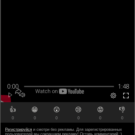
👍
😁
😲
😢
😡
👎
0
0
0
0
0
0
Регистрируйся
и смотри без рекламы. Для зарегистрированных
пользователей мы сокращаем рекламу! Оставь комментарий ;)