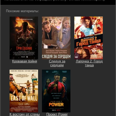
Похожие материалы:
Кровавая бойня
Следуя за
Лапочка 2: Город
сердцем
танца
К востоку от стены
Проект Power