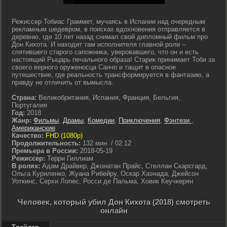
Режиссер Тобиас Граммет, мучаясь в Испании над очередным
рекламным шедевром, в поисках вдохновения отправляется в
деревню, где 10 лет назад снимал свой дипломный фильм про
Дон Кихота. И находит там исполнителя главной роли –
спятившего старого сапожника, уверовавшего, что он и есть
настоящий Рыцарь печального образа! Старик принимает Тоби за
своего верного оруженосца Санчо и тащит в опасное
путешествие, где реальность трансформируется в фантазию, а
правду не отличить от вымысла.
Страна:
Великобритания, Испания, Франция, Бельгия,
Португалия
Год:
2018
Жанр:
Фильмы
,
Драмы
,
Комедии
,
Приключения
,
Фэнтези
,
Американские
Качество:
FHD (1080p)
Продолжительность:
132 мин. / 02:12
Премьера в России:
2018-05-19
Режиссер:
Терри Гиллиам
В ролях:
Адам Драйвер, Джонатан Прайс, Стеллан Скарсгард,
Ольга Куриленко, Жуана Рибейру, Оскар Хаэнада, Джейсон
Уоткинс, Серхи Лопес, Росси де Пальма, Ховик Кеучкерян
Человек, который убил Дон Кихота (2018) смотреть
онлайн