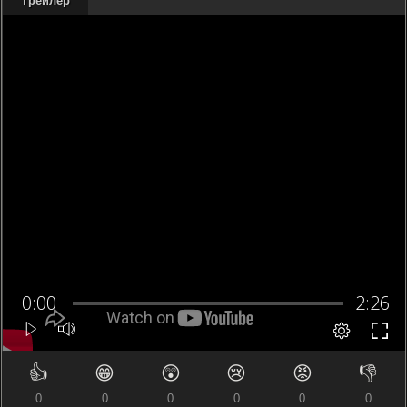
Трейлер
👍
😁
😲
😢
😡
👎
0
0
0
0
0
0