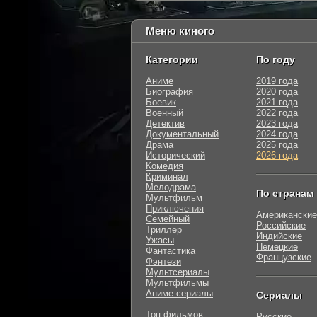
Меню киного
Категории
По году
Аниме
2019 года
Биография
2020 года
Боевик
2021 года
Военный
2022 года
Детектив
2023 года
Документальный
2024 года
Драма
2025 года
Исторический
2026 года
Комедия
Криминал
Мелодрама
По странам
Мультфильм
Приключения
Американские
Семейный
Российские
Триллер
Индийские
Ужасы
Немецкие
Фантастика
Французские
Фэнтези
Мультсериалы
Мультфильмы
Аниме сериалы
Сериалы
Топ фильмов
Русские