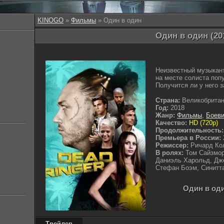
KINOGO
»
Фильмы
» Один в один
Один в один (20
Неизвестный музыкан
на месте солиста поп
Получится ли у него 
Страна:
Великобрита
Год:
2018
Жанр:
Фильмы
,
Боеви
Качество:
HD (720p)
Продолжительность:
Премьера в России:
Режиссер:
Ричард Ко
В ролях:
Том Сайзмор
Даниэль Харольд, Дже
Стефан Боэм, Синитт
Один в оди
Трейлер