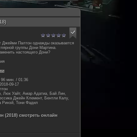
18)
т Джейми Палтон однажды оказывается
улярной группы Дони Мартина.
заменить настоящего Дони?
ния
ки
96 мин. / 01:36
2018-09-17
лтон
, Люк Уайт, Амар Адатиа, Бай Лин,
ссика Джейн Клемент, Бентли Калу,
а Ринэй, Тони Фадил
н (2018) смотреть онлайн