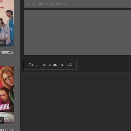
рия
удрость
Отправить комментарий
ия
твенник