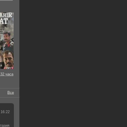
ия
32 часа
Все
 16:22
тазия