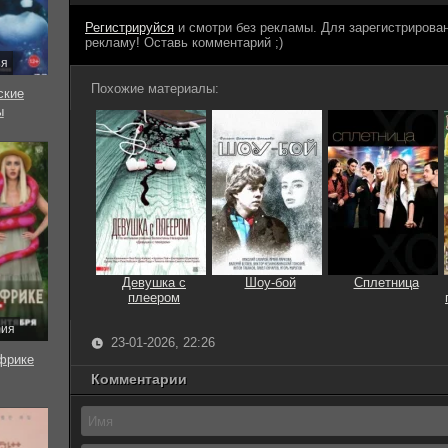
Регистрируйся
и смотри без рекламы. Для зарегистриров
рекламу! Оставь комментарий ;)
ия
Похожие материалы:
ские
ы
Девушка с
Шоу-бой
Сплетница
плеером
рия
23-01-2026, 22:26
фрике
Комментарии