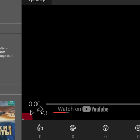
лем –
ком
ующегося
👍
😁
😲

0
0
0
0