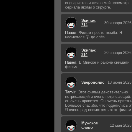
сценаристов и лично мой просмотр
сериала якобы о хирурге.
Экипаж
30 января 2026
314
Павел:
Фильм просто Бомба. Я
насмеялся 🤣 до слёз
Экипаж
30 января 2026
314
Павел:
В Минске и районе снимали
фильм.
Зверополис
13 июня 2025
Tanvir:
Этот фильм действительно
потрясающий и очень потрясающий.
он очень нравится. Он очень приятн
Большое спасибо, что поделились э
Я очень рад посмотреть этот фильм
Мужское
12 мая 2025
слово