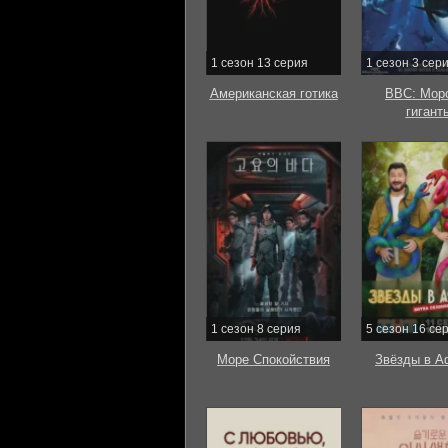
1 сезон 13 серия
1 сезон 3 сер
Американская готика
BBC: Мор
гигант
1 сезон 8 серия
5 сезон 16 се
Море Спокойствия
Звёзды в А