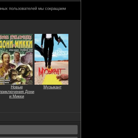
анных пользователей мы сокращаем
Новые
Музыкант
приключения Дони
и Микки