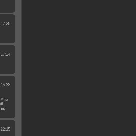
 17:25
 17:24
 15:38
 Мне
ый.
тим.
.
 22:15