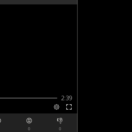

😡
👎
0
0