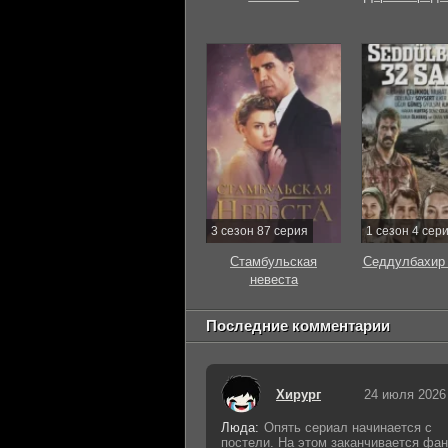
3 сезон 87 серия
1 сезон 4 сер
Стамбульская
Седдулбахир 
невеста
Последние комментарии
Хирург
24 июля 2026
Люда:
Опять сериал начинается с
постели. На этом заканчивается фан