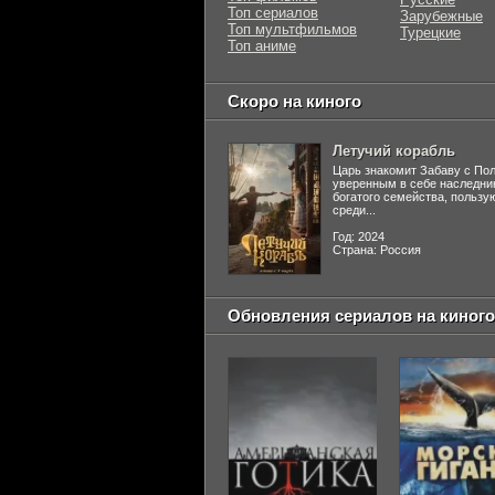
Топ сериалов
Зарубежные
Топ мультфильмов
Турецкие
Топ аниме
Скоро на киного
Летучий корабль
Царь знакомит Забаву с По
уверенным в себе наследни
богатого семейства, польз
среди...
Год: 2024
Страна: Россия
Обновления сериалов на киного