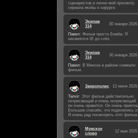
сценаристов и лично мой просмотр
сериала якобы о хирурге.
Экипаж
30 января 2026
314
Павел:
Фильм просто Бомба. Я
насмеялся 🤣 до слёз
Экипаж
30 января 2026
314
Павел:
В Минске и районе снимали
фильм.
Зверополис
13 июня 2025
Tanvir:
Этот фильм действительно
потрясающий и очень потрясающий.
он очень нравится. Он очень приятн
Большое спасибо, что поделились э
Я очень рад посмотреть этот фильм
Мужское
12 мая 2025
слово