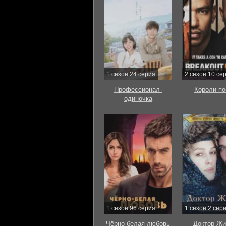
1 сезон 24 серия
2 сезон 10 се
Профессионал-
Короли по
одиночка
1 сезон 96 серия
1 сезон 2 сер
Чёрно-белая любовь
Доктор Жи