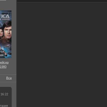
рия
рейсер
 1980
Все
 16:22
тазия