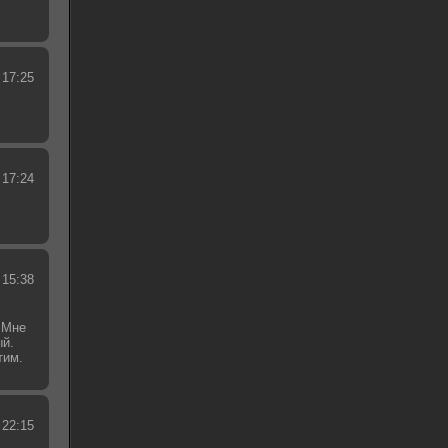
 17:25
 17:24
 15:38
 Мне
ый.
тим.
.
 22:15