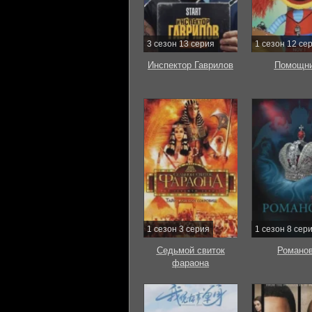
3 сезон 13 серия
1 сезон 12 се
Инспектор Гаврилов
Помощни
1 сезон 3 серия
1 сезон 8 сер
Седьмой свиток
Романо
фараона