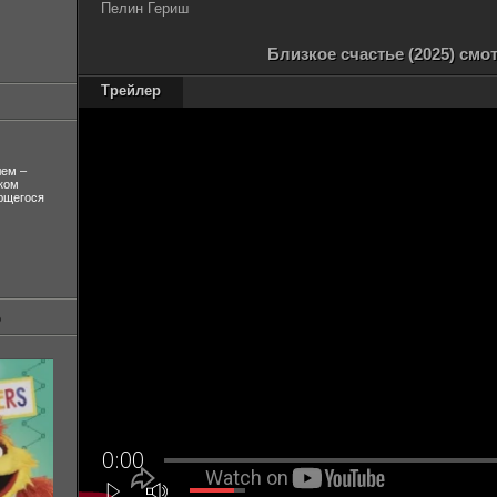
Пелин Гериш
Близкое счастье (2025) смо
Трейлер
лем –
ком
ующегося