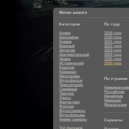
Меню киного
Категории
По году
Аниме
2019 года
Биография
2020 года
Боевик
2021 года
Военный
2022 года
Детектив
2023 года
Документальный
2024 года
Драма
2025 года
Исторический
2026 года
Комедия
Криминал
Мелодрама
По странам
Мультфильм
Приключения
Американские
Семейный
Российские
Триллер
Индийские
Ужасы
Немецкие
Фантастика
Французские
Фэнтези
Мультсериалы
Мультфильмы
Аниме сериалы
Сериалы
Топ фильмов
Русские