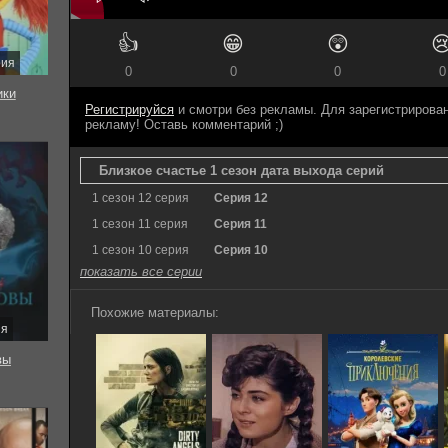
👍
😁
😲

рия
0
0
0
0
ки
Регистрируйся
и смотри без рекламы. Для зарегистриров
рекламу! Оставь комментарий ;)
Близкое счастье 1 сезон дата выхода серий
1 сезон 12 серия
Серия 12
1 сезон 11 серия
Серия 11
1 сезон 10 серия
Серия 10
показать все серии
Похожие материалы:
ия
вы