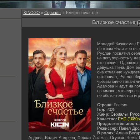
KINOGO
»
Сериалы
» Близкое счастье
Близкое счастье (
Молодой бизнесмен Р
центром «Близкое сча
Руслан посвятил себя
на популярность у де
отношения. Однажды в
девушка Нина. Дом ее
она отчаянно нуждает
потенциал, Руслан бер
чрезвычайно талантл
Адамова и идут на по
понимают, что серьез
но обстоятельства игр
Страна:
Россия
Год:
2025
Жанр:
Сериалы
,
Русс
Качество:
FHD (1080p
Продолжительность:
Режиссер:
Павел Дро
В ролях:
Алина Воскр
Ардова, Вадим Андреев, Ферхат Йылмаз, Огузхан Чеми,