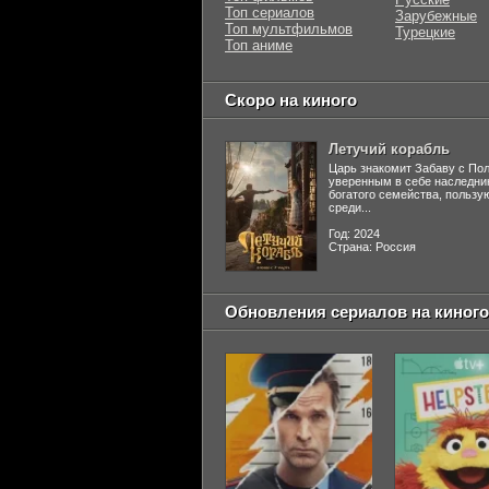
Топ сериалов
Зарубежные
Топ мультфильмов
Турецкие
Топ аниме
Скоро на киного
Летучий корабль
Царь знакомит Забаву с По
уверенным в себе наследни
богатого семейства, польз
среди...
Год: 2024
Страна: Россия
Обновления сериалов на киного