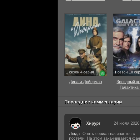
1 сезон 4 серия
1 сезон 10 се
Дина и Доберман
Звездный к
Галактика
Последние комментарии
Хирург
24 июля 2026
Люда:
Опять сериал начинается с
постели. На этом заканчивается фан