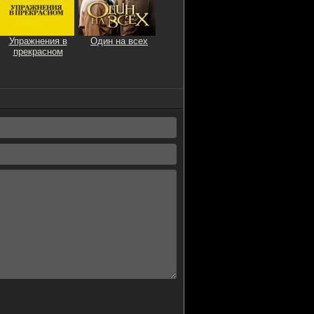
Упражнения в
Один на всех
прекрасном