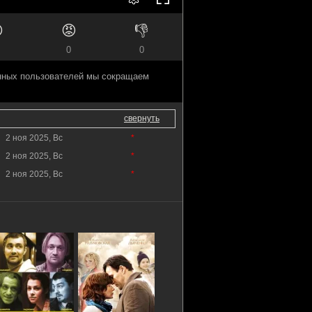

😡
👎
0
0
анных пользователей мы сокращаем
свернуть
2 ноя 2025, Вс
*
2 ноя 2025, Вс
*
2 ноя 2025, Вс
*