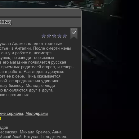
2025)
услан Адамов владеет торговым
стье» в Анталии. После смерти жены
 сыну и работе и, несмотря
вушек, не заводит серьезные
 его магазине появляется русская
 приемных родителей сгорел, и теперь
ся в работе. Разглядев в девушке
ет ее к себе. Нина оказывается
ивой: ее предложения удивляют
льзу бизнесу. Молодые люди
но влюбляются друг в друга,
ают против них.
кие сериалы
,
Мелодрамы
)
здов
есенская, Михаил Кремер, Анна
 Мирай Акай, Батухан Гюльджемаль,