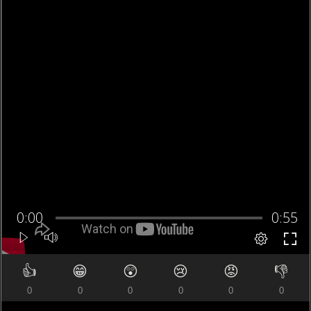
👍
😁
😲
😢
😡
👎
0
0
0
0
0
0