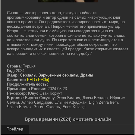
Синан — мастер своего дела, виртуоз в области
программирования и автор одной из самых интригующих книг
нашего времени. Он предпочитает изолированность от мира, но
неожиданная встреча с Неврой меняет его привычный уклад.
Невра — энергичная и амбициозная молодая женщина из
состоятельной семьи, которая в Синане не только учительница,
но и родственная душа. По мере того как они вентилируются в
отношениях, между ними происходит обмен секретами, что
вскоре приводит их к блестящей правде. Какое открытие ожидает
их впереди, и оно как повлияет на их судьбу?
Страна:
Турция
Год:
2024
Жанр:
Сериалы
,
Зарубежные сериалы
,
Драмы
Качество:
FHD (1080p)
Продолжительность:
Премьера в России:
2024-05-23
Режиссер:
Юнус Озан Коркут
В ролях:
Биркан Сокуллу, Эсра Билгич, Джем Бендер, Ибрагим
Селим, Алпер Салдиран, Эльчин Афаджан, Elçin Zehra Irem,
Чагла Ырмак, Энгин Юксель, Enes Külahçi
Врата времени (2024) смотреть онлайн
Трейлер