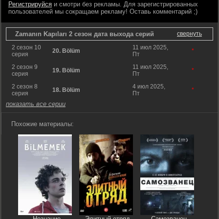
Регистрируйся
и смотри без рекламы. Для зарегистрированных
пользователей мы сокращаем рекламу! Оставь комментарий ;)
Zamanın Kapıları 2 сезон дата выхода серий
свернуть
2 сезон 10
11 июл 2025,
20. Bölüm
*
серия
Пт
2 сезон 9
11 июл 2025,
19. Bölüm
*
серия
Пт
2 сезон 8
4 июл 2025,
18. Bölüm
*
серия
Пт
показать все серии
Похожие материалы:
Незнание
Элитный отряд
Самозванец