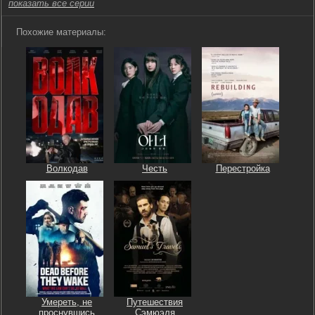
показать все серии
Похожие материалы:
Волкодав
Честь
Перестройка
Умереть, не
Путешествия
проснувшись
Сэмюэля