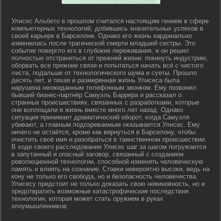
Улисес Альбето в прошлом считался настоящим гением в сфере
компьютерных технологий, добившись значительных успехов в
своей карьере в Барселоне. Однако его жизнь кардинально
изменилась после трагической смерти младшей сестры. Это
событие повергло его в глубокие переживания, и он решил
полностью отстраниться от прежней жизни: покинуть индустрию,
оборвать все прежние связи и попытаться начать всё с чистого
листа, подальше от технологического шума и суеты. Прошло
десять лет, и тихая и размеренная жизнь Улисеса была
нарушена неожиданным телефонным звонком. Ему позвонил
бывший бизнес-партнёр Самуэль Баррера и рассказал о
странных происшествиях, связанных с разработками, которые
они воплощали в жизнь вместе много лет назад. Однако
ситуация принимает драматический оборот, когда Самуэля
убивают, а главным подозреваемым оказывается Улисес. Ему
ничего не остаётся, кроме как вернуться в Барселону, чтобы
очистить своё имя и разобраться в таинственном происшествии.
В ходе своего расследования Улисес шаг за шагом погружается
в запутанный и опасный заговор, связанный с созданием
революционной технологии, способной изменять человеческую
память и влиять на сознание. Ставки невероятно высоки, ведь на
кону не только его свобода, но и безопасность человечества.
Улисесу предстоит не только доказать свою невиновность, но и
предотвратить возможные катастрофические последствия
технологии, которая может стать оружием в руках
злоумышленников.